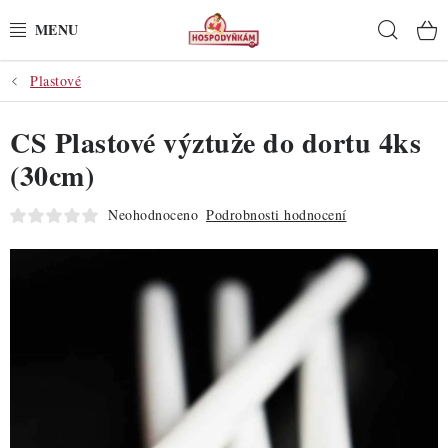
Přejít
Hleda
na
obsah
Plastové
POTŘEBY
CS Plastové výztuže do dortu 4ks
POMŮCKY
(30cm)
SUROVINY
Neohodnoceno
Podrobnosti hodnocení
DEKORACE
PRO OSLAVY
DO KUCHYNĚ
POCHUTINY