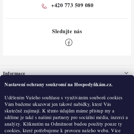
+420 773 509 080
Z
á
Informace
p
a
Nastavení ochrany soukromí na Hospodyňkám.cz.
Nepřevzetí zásilky na dobírku
O nás
t
Obchodní podmínky
Udělením Vašeho souhlasu s využíváním souborů cookies
í
Historie
O nákupu
Vám budeme ukazovat jen takové nabídky, které Vás
Hodnocení obchodu
skutečně zajímají. K těmto údajům máme přístup my a
Kontakty
Reklamace a vratky
sdílíme je také s našimi partnery pro sociální média, inzerci a
Blog
analýzy. Kliknutím na Odmítnout budou použity pouze ty
cookies, které potřebujeme k provozu našeho webu. Více
Moje objednávka
Výdejní místa