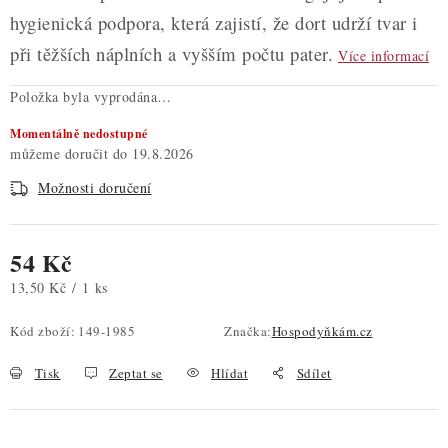
hygienická podpora, která zajistí, že dort udrží tvar i
při těžších náplních a vyšším počtu pater.
Více informací
Položka byla vyprodána…
Momentálně nedostupné
19.8.2026
Možnosti doručení
54 Kč
Měrná cena:
13,50 Kč / 1 ks
Kód zboží:
149-1985
Značka:
Hospodyňkám.cz
Tisk
Zeptat se
Hlídat
Sdílet