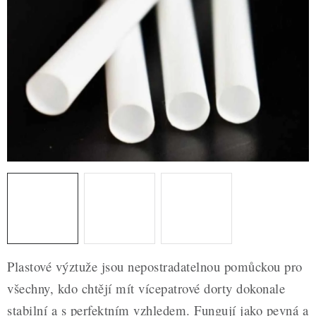
ZDRAVÉ PEČENÍ
DÁRKOVÉ POUKAZY
TÉMATICKÉ PRODUKTY
PROFI BALENÍ
NOVÉ ZBOŽÍ
ZNAČKY
Nepřevzetí zásilky na dobírku
Obchodní podmínky
Hodnocení obchodu
Blog
Moje objednávka
Plastové výztuže jsou nepostradatelnou pomůckou pro
Podmínky ochrany osobních údajů
všechny, kdo chtějí mít vícepatrové dorty dokonale
stabilní a s perfektním vzhledem. Fungují jako pevná a