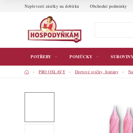
Přejít
Nepřevzetí zásilky na dobírku
Obchodní podmínky
na
obsah
POTŘEBY
POMŮCKY
SUROVIN
Domů
PRO OSLAVY
Dortové svíčky, fontány
Na