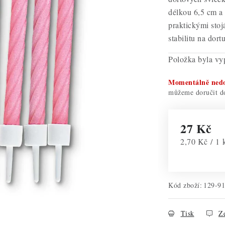
délkou 6,5 cm a
praktickými stojá
stabilitu na dortu
Položka byla v
Momentálně ned
27 Kč
Měrná cena:
2,70 Kč / 1 
Kód zboží:
129-9
Tisk
Ze