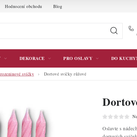
Hodnocení obchodu
Blog
Moje objednávka
Podmínky 
Y
DEKORACE
PRO OSLAVY
DO KUCHY
rozeninové svíčky
Dortové svíčky růžové
Dortov
Ne
Oslavte s nádec
dortových svíček