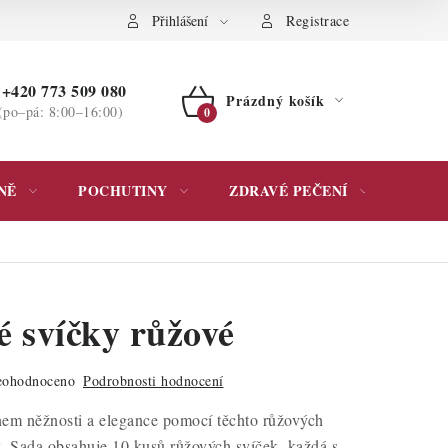
ochrany osobních údajů
Přihlášení
Registrace
+420 773 509 080
Prázdný košík
(po–pá: 8:00–16:00)
NÁKUPNÍ
KOŠÍK
NĚ
POCHUTINY
ZDRAVÉ PEČENÍ
DÁR
é svíčky růžové
ohodnoceno
Podrobnosti hodnocení
hem něžnosti a elegance pomocí těchto růžových
. Sada obsahuje 10 kusů růžových svíček, každá s