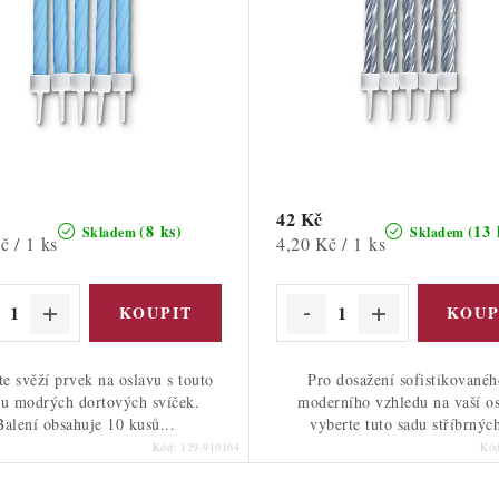
42 Kč
(8 ks)
(13 
Skladem
Skladem
Měrná
č / 1 ks
4,20 Kč / 1 ks
cena:
te svěží prvek na oslavu s touto
Pro dosažení sofistikovanéh
ou modrých dortových svíček.
moderního vzhledu na vaší o
Balení obsahuje 10 kusů...
vyberte tuto sadu stříbrných
Kód:
129-910164
Kó