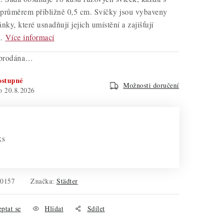
 průměrem přibližně 0,5 cm. Svíčky jsou vybaveny
nky, které usnadňují jejich umístění a zajišťují
.
Více informací
yprodána…
ostupné
Možnosti doručení
20.8.2026
ks
10157
Značka:
Städter
ptat se
Hlídat
Sdílet