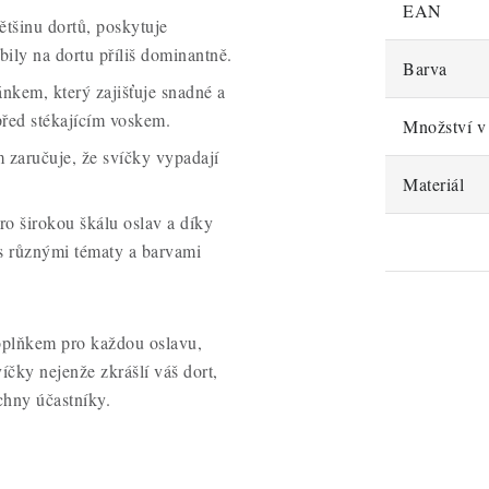
EAN
většinu dortů, poskytuje
bily na dortu příliš dominantně.
Barva
ánkem, který zajišťuje snadné a
před stékajícím voskem.
Množství v 
 zaručuje, že svíčky vypadají
Materiál
ro širokou škálu oslav a díky
s různými tématy a barvami
oplňkem pro každou oslavu,
víčky nejenže zkrášlí váš dort,
chny účastníky.