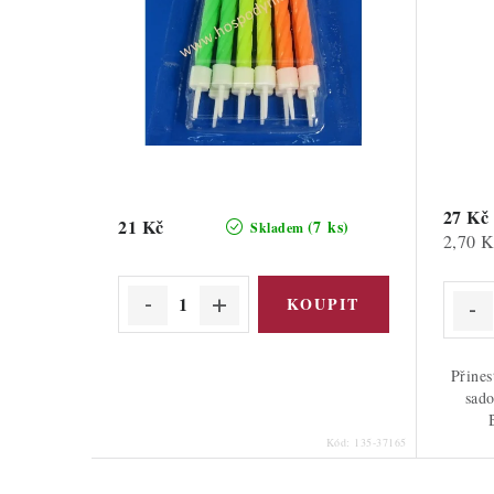
27 Kč
21 Kč
(7 ks)
Skladem
Měrná
2,70 K
cena:
Přines
sad
Kód:
135-37165