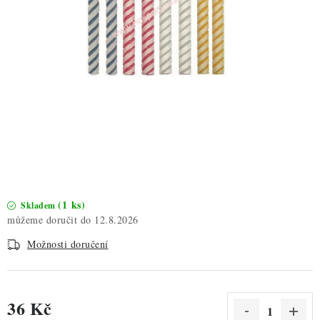
ZDRAVÉ PEČENÍ
DÁRKOVÉ POUKAZY
TÉMATICKÉ PRODUKTY
PROFI BALENÍ
NOVÉ ZBOŽÍ
ZNAČKY
(1 ks)
Skladem
12.8.2026
Nepřevzetí zásilky na dobírku
Obchodní podmínky
Možnosti doručení
Hodnocení obchodu
Blog
Moje objednávka
Podmínky ochrany osobních údajů
36 Kč