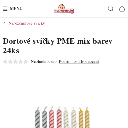
Přejít
Hleda
na
obsah
Narozeninové svíčky
POTŘEBY
Dortové svíčky PME mix barev
POMŮCKY
24ks
SUROVINY
Neohodnoceno
Podrobnosti hodnocení
DEKORACE
PRO OSLAVY
DO KUCHYNĚ
POCHUTINY