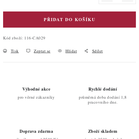
Měrná cena:
PŘIDAT DO KOŠÍKU
Kód zboží:
116-CA029
Tisk
Zeptat se
Hlídat
Sdílet
Výhodné akce
Rychlé dodání
pro věrné zákazníky
průměrná doba dodání 1,8
pracovního dne.
Doprava zdarma
Zboží skladem