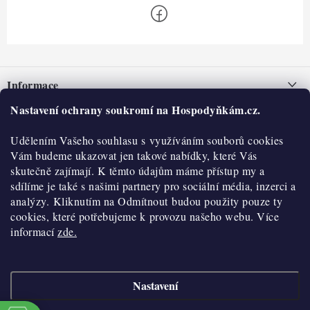
Z
á
Informace
p
a
Nastavení ochrany soukromí na Hospodyňkám.cz.
Nepřevzetí zásilky na dobírku
O nás
t
Obchodní podmínky
Udělením Vašeho souhlasu s využíváním souborů cookies
í
Historie
O nákupu
Vám budeme ukazovat jen takové nabídky, které Vás
Hodnocení obchodu
skutečně zajímají. K těmto údajům máme přístup my a
Kontakty
Reklamace a vratky
sdílíme je také s našimi partnery pro sociální média, inzerci a
Blog
analýzy. Kliknutím na Odmítnout budou použity pouze ty
cookies, které potřebujeme k provozu našeho webu. Více
Moje objednávka
Výdejní místa
informací
zde.
Podmínky ochrany osobních údajů
Cookies
Nastavení
Vydělávejte s námi
Copyright 2026
Hospodyňkám.cz
. Všechna práva vyhrazena.
Upravit nastavení