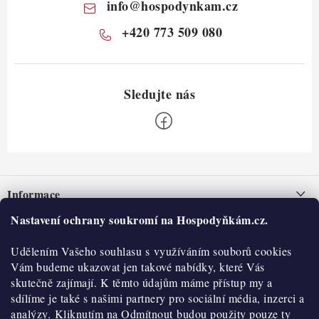
info
@
hospodynkam.cz
+420 773 509 080
Z
á
Informace
p
a
Nastavení ochrany soukromí na Hospodyňkám.cz.
Nepřevzetí zásilky na dobírku
O nás
t
Obchodní podmínky
Udělením Vašeho souhlasu s využíváním souborů cookies
í
Historie
O nákupu
Vám budeme ukazovat jen takové nabídky, které Vás
Hodnocení obchodu
skutečně zajímají. K těmto údajům máme přístup my a
Kontakty
Reklamace a vratky
sdílíme je také s našimi partnery pro sociální média, inzerci a
Blog
analýzy. Kliknutím na Odmítnout budou použity pouze ty