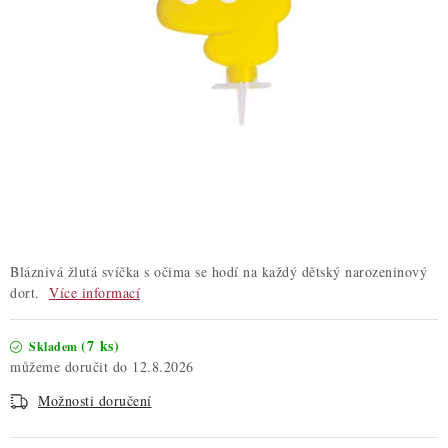
ZDRAVÉ PEČENÍ
DÁRKOVÉ POUKAZY
TÉMATICKÉ PRODUKTY
PROFI BALENÍ
NOVÉ ZBOŽÍ
ZNAČKY
Bláznivá žlutá svíčka s očima se hodí na každý dětský narozeninový
dort.
Více informací
Nepřevzetí zásilky na dobírku
Obchodní podmínky
(7 ks)
Skladem
Hodnocení obchodu
Blog
Moje objednávka
12.8.2026
Podmínky ochrany osobních údajů
Možnosti doručení