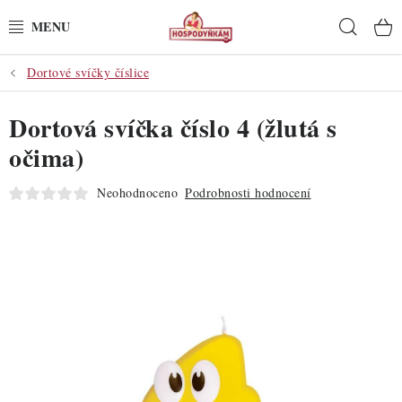
Přejít
Hleda
na
obsah
Dortové svíčky číslice
POTŘEBY
Dortová svíčka číslo 4 (žlutá s
POMŮCKY
očima)
SUROVINY
Neohodnoceno
Podrobnosti hodnocení
DEKORACE
PRO OSLAVY
DO KUCHYNĚ
POCHUTINY