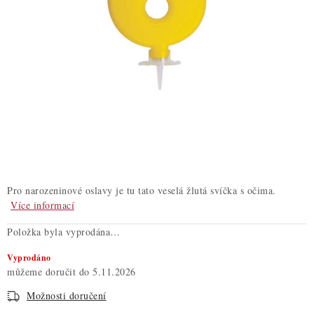
ZDRAVÉ PEČENÍ
DÁRKOVÉ POUKAZY
TÉMATICKÉ PRODUKTY
PROFI BALENÍ
NOVÉ ZBOŽÍ
ZNAČKY
Pro narozeninové oslavy je tu tato veselá žlutá svíčka s očima.
Více informací
Nepřevzetí zásilky na dobírku
Obchodní podmínky
Položka byla vyprodána…
Hodnocení obchodu
Blog
Moje objednávka
Vyprodáno
Podmínky ochrany osobních údajů
5.11.2026
Možnosti doručení