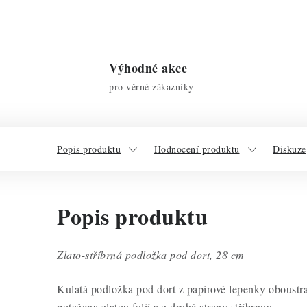
Výhodné akce
pro věrné zákazníky
Popis produktu
Hodnocení produktu
Diskuze
Popis produktu
Zlato-stříbrná podložka pod dort, 28 cm
Kulatá podložka pod dort z papírové lepenky oboustra
potažena zlatou folií a z druhé strany stříbrnou.