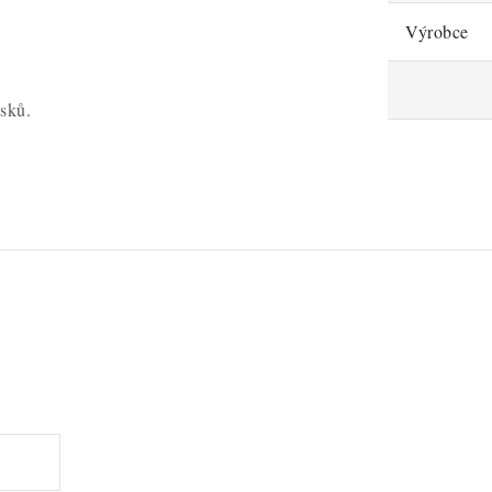
Výrobce
usků.