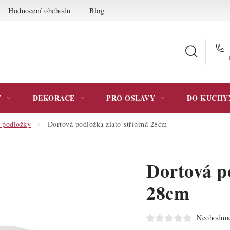
Hodnocení obchodu
Blog
Moje objednávka
Podmínky 
Y
DEKORACE
PRO OSLAVY
DO KUCHY
 podložky
Dortová podložka zlato-stříbrná 28cm
Dortová p
28cm
Neohodno