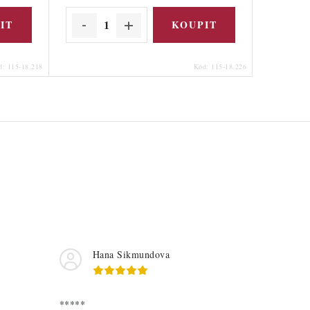
d:
115-18.218
Kód:
115-18.226
Hana Sikmundova
*****