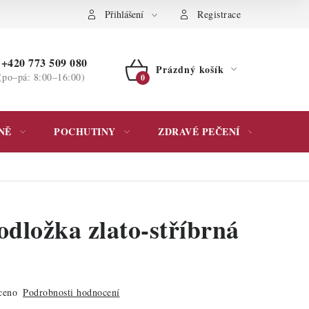
ochrany osobních údajů
Přihlášení
Registrace
+420 773 509 080
Prázdný košík
(po–pá: 8:00–16:00)
NÁKUPNÍ
KOŠÍK
NĚ
POCHUTINY
ZDRAVÉ PEČENÍ
DÁR
odložka zlato-stříbrná
ceno
Podrobnosti hodnocení