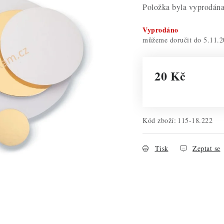
Položka byla vyprodá
Vyprodáno
5.11.2
20 Kč
Měrná cena:
Kód zboží:
115-18.222
Tisk
Zeptat se