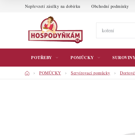
Přejít
Nepřevzetí zásilky na dobírku
Obchodní podmínky
na
obsah
POTŘEBY
POMŮCKY
SUROVIN
Domů
POMŮCKY
Servírovací pomůcky
Dortové