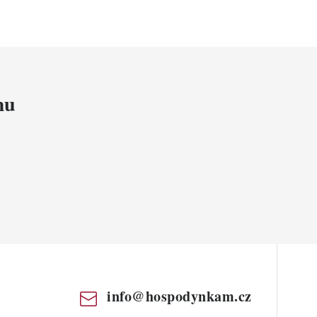
mu
info
@
hospodynkam.cz