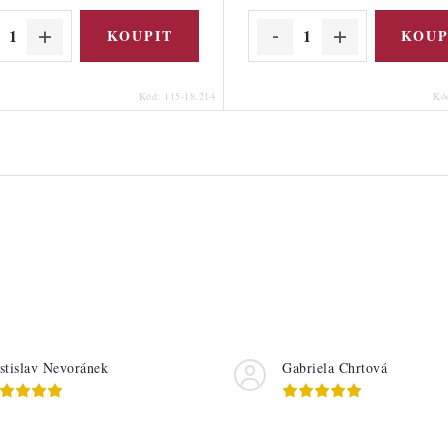
Kód:
115-18.214
Kó
stislav Nevoránek
Gabriela Chrtová