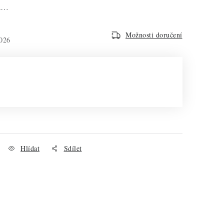
na…
Možnosti doručení
026
Hlídat
Sdílet