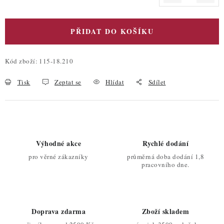
Měrná cena:
PŘIDAT DO KOŠÍKU
Kód zboží:
115-18.210
Tisk
Zeptat se
Hlídat
Sdílet
Výhodné akce
Rychlé dodání
pro věrné zákazníky
průměrná doba dodání 1,8
pracovního dne.
Doprava zdarma
Zboží skladem