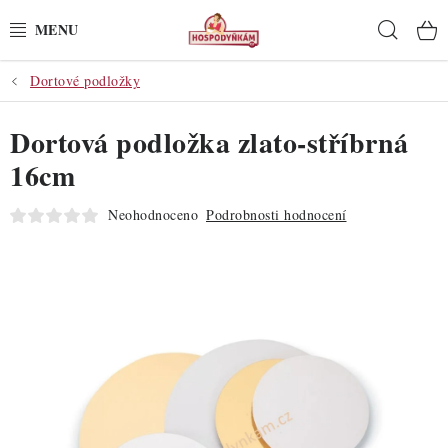
Přejít
Hleda
na
obsah
Dortové podložky
POTŘEBY
Dortová podložka zlato-stříbrná
POMŮCKY
16cm
SUROVINY
Neohodnoceno
Podrobnosti hodnocení
DEKORACE
PRO OSLAVY
DO KUCHYNĚ
POCHUTINY