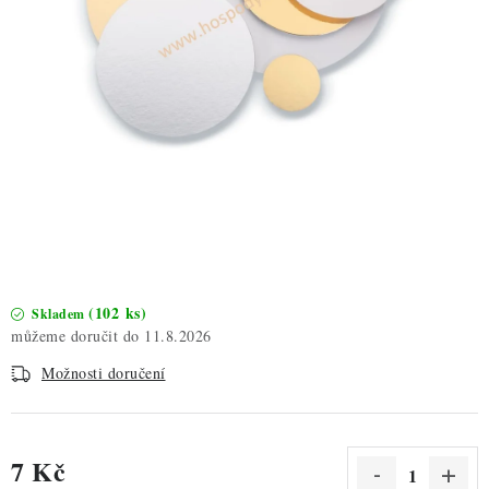
ZDRAVÉ PEČENÍ
DÁRKOVÉ POUKAZY
TÉMATICKÉ PRODUKTY
PROFI BALENÍ
NOVÉ ZBOŽÍ
ZNAČKY
(102 ks)
Skladem
11.8.2026
Nepřevzetí zásilky na dobírku
Obchodní podmínky
Možnosti doručení
Hodnocení obchodu
Blog
Moje objednávka
Podmínky ochrany osobních údajů
7 Kč