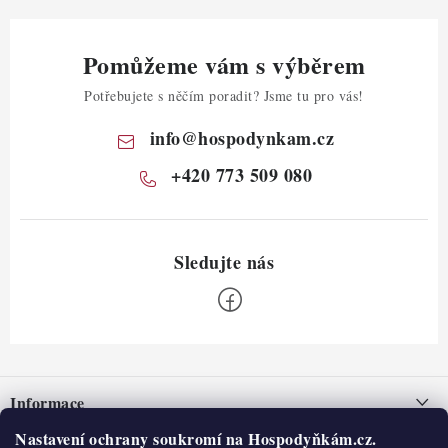
Pomůžeme vám s výběrem
Potřebujete s něčím poradit? Jsme tu pro vás!
info
@
hospodynkam.cz
+420 773 509 080
Z
á
Informace
p
a
Nastavení ochrany soukromí na Hospodyňkám.cz.
Nepřevzetí zásilky na dobírku