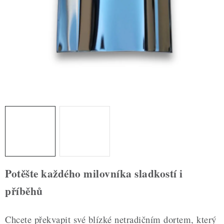
ZDRAVÉ PEČENÍ
DÁRKOVÉ POUKAZY
TÉMATICKÉ PRODUKTY
PROFI BALENÍ
NOVÉ ZBOŽÍ
ZNAČKY
Nepřevzetí zásilky na dobírku
Obchodní podmínky
Potěšte každého milovníka sladkostí i
Hodnocení obchodu
Blog
Moje objednávka
příběhů
Podmínky ochrany osobních údajů
Chcete překvapit své blízké netradičním dortem, který