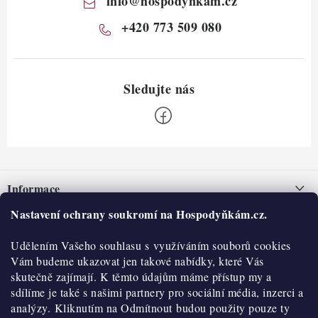
info
@
hospodynkam.cz
+420 773 509 080
Z
á
Informace
p
a
Nastavení ochrany soukromí na Hospodyňkám.cz.
Nepřevzetí zásilky na dobírku
O nás
t
Obchodní podmínky
Udělením Vašeho souhlasu s využíváním souborů cookies
í
Historie
O nákupu
Vám budeme ukazovat jen takové nabídky, které Vás
Hodnocení obchodu
skutečně zajímají. K těmto údajům máme přístup my a
Kontakty
Reklamace a vratky
sdílíme je také s našimi partnery pro sociální média, inzerci a
Blog
analýzy. Kliknutím na Odmítnout budou použity pouze ty