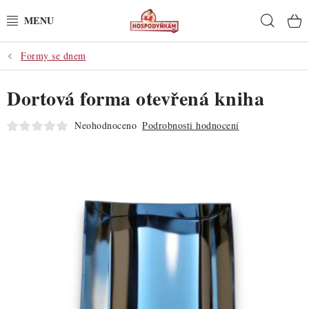
Přejít
Hleda
na
obsah
Formy se dnem
POTŘEBY
Dortová forma otevřená kniha
POMŮCKY
Neohodnoceno
Podrobnosti hodnocení
SUROVINY
DEKORACE
PRO OSLAVY
DO KUCHYNĚ
POCHUTINY