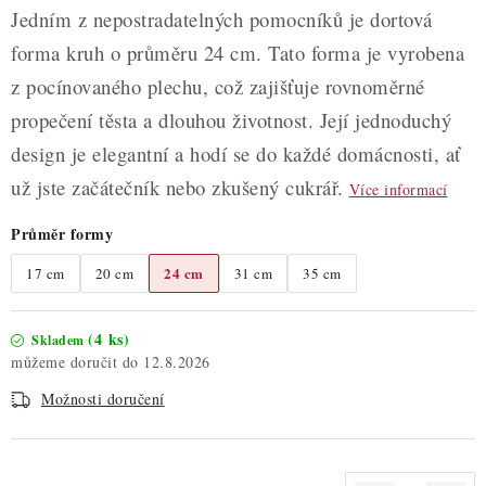
Jedním z nepostradatelných pomocníků je dortová
forma kruh o průměru 24 cm. Tato forma je vyrobena
z pocínovaného plechu, což zajišťuje rovnoměrné
propečení těsta a dlouhou životnost. Její jednoduchý
design je elegantní a hodí se do každé domácnosti, ať
už jste začátečník nebo zkušený cukrář.
Více informací
Průměr formy
24 cm
17 cm
20 cm
31 cm
35 cm
(4 ks)
Skladem
12.8.2026
Možnosti doručení