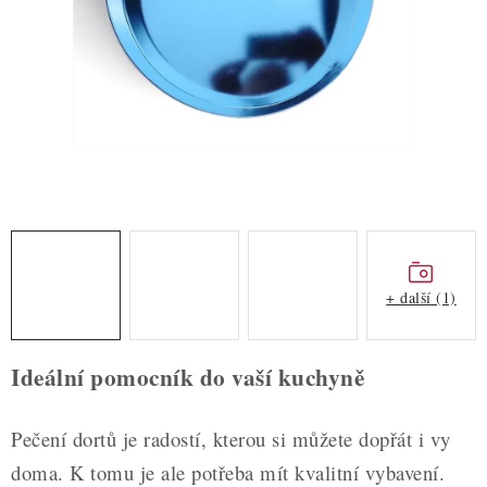
ZDRAVÉ PEČENÍ
DÁRKOVÉ POUKAZY
TÉMATICKÉ PRODUKTY
PROFI BALENÍ
NOVÉ ZBOŽÍ
ZNAČKY
+ další (1)
Nepřevzetí zásilky na dobírku
Obchodní podmínky
Ideální pomocník do vaší kuchyně
Hodnocení obchodu
Blog
Moje objednávka
Podmínky ochrany osobních údajů
Pečení dortů je radostí, kterou si můžete dopřát i vy
doma. K tomu je ale potřeba mít kvalitní vybavení.