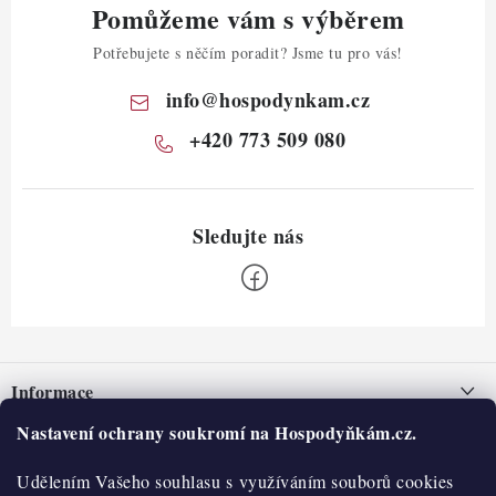
Pomůžeme vám s výběrem
Potřebujete s něčím poradit? Jsme tu pro vás!
info
@
hospodynkam.cz
+420 773 509 080
Z
á
Informace
p
a
Nastavení ochrany soukromí na Hospodyňkám.cz.
Nepřevzetí zásilky na dobírku
O nás
t
Obchodní podmínky
Udělením Vašeho souhlasu s využíváním souborů cookies
í
Historie