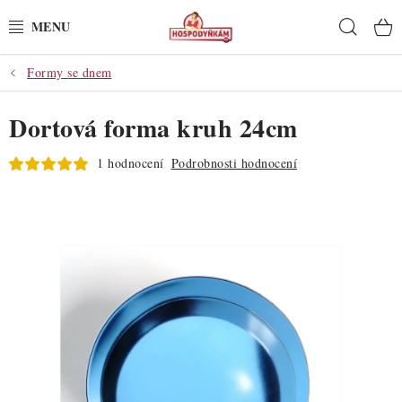
Přejít
Hleda
na
obsah
Formy se dnem
POTŘEBY
Dortová forma kruh 24cm
POMŮCKY
1 hodnocení
Podrobnosti hodnocení
SUROVINY
DEKORACE
PRO OSLAVY
DO KUCHYNĚ
POCHUTINY