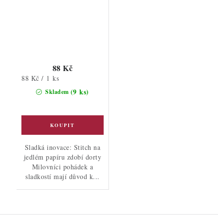
88 Kč
Měrná
88 Kč / 1 ks
cena:
(9 ks)
Skladem
Sladká inovace: Stitch na
jedlém papíru zdobí dorty
Milovníci pohádek a
sladkostí mají důvod k...