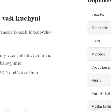
Značka
 vaší kuchyni
Kategorie
řenesly kousek fotbalového
EAN
Výrobce
ný vzor fotbalových míčů,
tbalový míč.
Počet kusů 
hřiště dodává celému
Motiv
Průměr koš
Výška koší