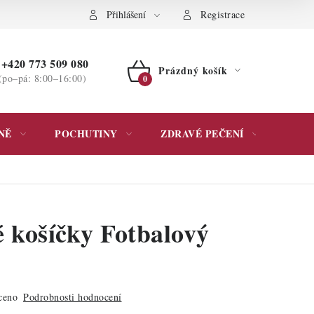
ochrany osobních údajů
Přihlášení
Registrace
+420 773 509 080
Prázdný košík
(po–pá: 8:00–16:00)
NÁKUPNÍ
KOŠÍK
NĚ
POCHUTINY
ZDRAVÉ PEČENÍ
DÁR
 košíčky Fotbalový
ceno
Podrobnosti hodnocení