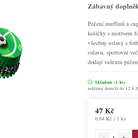
Zábavný doplněk
Pečení muffinů a cup
košíčky s motivem f
všechny oslavy s fot
oslavu, sportovní ve
dodají vašemu pečení
Skladem
(1 ks)
12.8.2
47 Kč
Měrná cena:
0,94 Kč / 1 ks