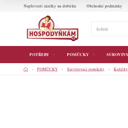
Přejít
Nepřevzetí zásilky na dobírku
Obchodní podmínky
na
obsah
POTŘEBY
POMŮCKY
SUROVIN
Domů
POMŮCKY
Servírovací pomůcky
Košíčky