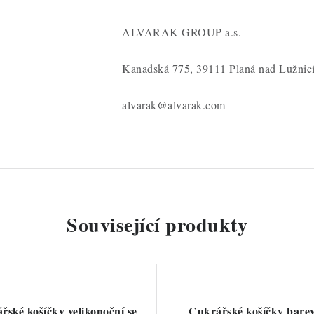
ALVARAK GROUP a.s.
Kanadská 775, 39111 Planá nad Lužnic
alvarak@alvarak.com
Související produkty
řské košíčky velikonoční se
Cukrářské košíčky bare