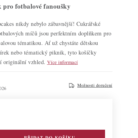
 pro fotbalové fanoušky
cakes nikdy nebylo zábavnější! Cukrářské
otbalových míčů jsou perfektním doplňkem pro
balovou tématikou. Ať už chystáte dětskou
čírek nebo tématický piknik, tyto košíčky
 originální vzhled.
Více informací
Možnosti doručení
026
PŘIDAT DO KOŠÍKU