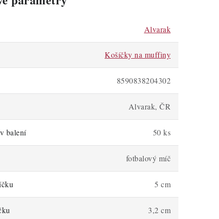
Alvarak
Košíčky na muffiny
8590838204302
Alvarak, ČR
v balení
50 ks
fotbalový míč
íčku
5 cm
čku
3,2 cm