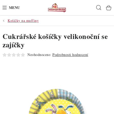
Přejít
Hleda
na
obsah
Košíčky na muffiny
POTŘEBY
Cukrářské košíčky velikonoční se
POMŮCKY
zajíčky
SUROVINY
Neohodnoceno
Podrobnosti hodnocení
DEKORACE
PRO OSLAVY
DO KUCHYNĚ
POCHUTINY