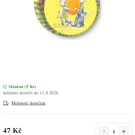
ZDRAVÉ PEČENÍ
DÁRKOVÉ POUKAZY
TÉMATICKÉ PRODUKTY
PROFI BALENÍ
NOVÉ ZBOŽÍ
ZNAČKY
(5 ks)
Skladem
11.8.2026
Nepřevzetí zásilky na dobírku
Obchodní podmínky
Možnosti doručení
Hodnocení obchodu
Blog
Moje objednávka
Podmínky ochrany osobních údajů
47 Kč