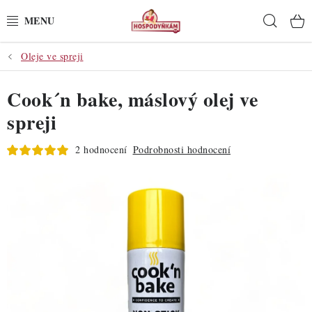
Přejít
Hleda
na
obsah
Oleje ve spreji
POTŘEBY
Cook´n bake, máslový olej ve
POMŮCKY
spreji
SUROVINY
2 hodnocení
Podrobnosti hodnocení
DEKORACE
PRO OSLAVY
DO KUCHYNĚ
POCHUTINY