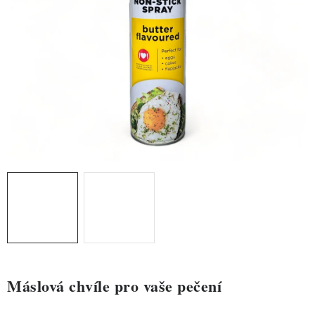
ZDRAVÉ PEČENÍ
DÁRKOVÉ POUKAZY
TÉMATICKÉ PRODUKTY
PROFI BALENÍ
NOVÉ ZBOŽÍ
ZNAČKY
Nepřevzetí zásilky na dobírku
Obchodní podmínky
Hodnocení obchodu
Blog
Moje objednávka
Podmínky ochrany osobních údajů
Máslová chvíle pro vaše pečení