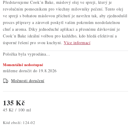
Představujeme Cook´n Bake, máslový olej ve spreji, který je
revolučním pomocníkem pro všechny milovníky pečení. Tento olej
ve spreji s bohatou máslovou příchutí je navržen tak, aby zjednodušil
proces přípravy a zároveň poskytl vašim pokrmům neodolatelnou
chuť a aroma. Díky jednoduché aplikaci a přesnému dávkování je
Cook´n Bake ideální volbou pro každého, kdo hledá efektivní a
úsporné řešení pro svou kuchyni.
Více informací
Položka byla vyprodána…
Momentálně nedostupné
19.8.2026
Možnosti doručení
135 Kč
Měrná cena:
45 Kč / 100 ml
Kód zboží:
124-02