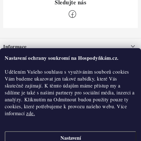
Z
á
Informace
p
a
Nastavení ochrany soukromí na Hospodyňkám.cz.
Nepřevzetí zásilky na dobírku
O nás
t
Obchodní podmínky
Udělením Vašeho souhlasu s využíváním souborů cookies
í
Historie
O nákupu
Vám budeme ukazovat jen takové nabídky, které Vás
Hodnocení obchodu
skutečně zajímají. K těmto údajům máme přístup my a
Kontakty
Reklamace a vratky
sdílíme je také s našimi partnery pro sociální média, inzerci a
Blog
analýzy. Kliknutím na Odmítnout budou použity pouze ty
cookies, které potřebujeme k provozu našeho webu. Více
Moje objednávka
Výdejní místa
informací
zde.
Podmínky ochrany osobních údajů
Cookies
Nastavení
Vydělávejte s námi