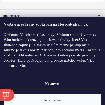
Z
á
Informace
p
a
Nastavení ochrany soukromí na Hospodyňkám.cz.
Nepřevzetí zásilky na dobírku
O nás
t
Obchodní podmínky
Udělením Vašeho souhlasu s využíváním souborů cookies
í
Historie
O nákupu
Vám budeme ukazovat jen takové nabídky, které Vás
Hodnocení obchodu
skutečně zajímají. K těmto údajům máme přístup my a
Kontakty
Reklamace a vratky
sdílíme je také s našimi partnery pro sociální média, inzerci a
Blog
analýzy. Kliknutím na Odmítnout budou použity pouze ty
cookies, které potřebujeme k provozu našeho webu. Více
Moje objednávka
Výdejní místa
informací
zde.
Podmínky ochrany osobních údajů
Cookies
Nastavení
Vydělávejte s námi
Copyright 2026
Hospodyňkám.cz
. Všechna práva vyhrazena.
Upravit nastavení
cookies
Velkoobchod
Zobrazit
Souhlasím
Vytvořil Shoptet