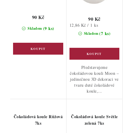
90 Kč
90 Kč
Měrná
12,86 Kč / 1 ks
(9 ks)
Skladem
cena:
(7 ks)
Skladem
Představujeme
čokoládovou kouli Moon –
jedinečnou 3D dekoraci ve
tvaru duté čokoládové
koule,...
Čokoládová koule Růžová
Čokoládová koule Světle
7ks
zelená 7ks