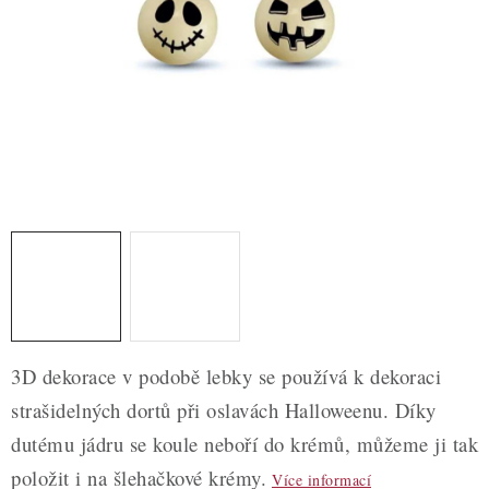
ZDRAVÉ PEČENÍ
DÁRKOVÉ POUKAZY
TÉMATICKÉ PRODUKTY
PROFI BALENÍ
NOVÉ ZBOŽÍ
ZNAČKY
Nepřevzetí zásilky na dobírku
Obchodní podmínky
3D dekorace v podobě lebky se používá k dekoraci
Hodnocení obchodu
Blog
Moje objednávka
strašidelných dortů při oslavách Halloweenu. Díky
Podmínky ochrany osobních údajů
dutému jádru se koule neboří do krémů, můžeme ji tak
položit i na šlehačkové krémy.
Více informací