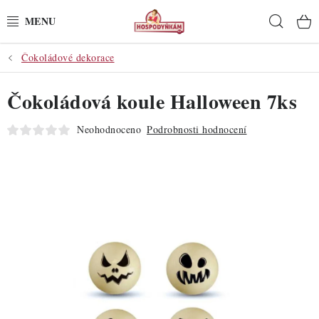
Přejít
Hleda
na
obsah
Čokoládové dekorace
POTŘEBY
Čokoládová koule Halloween 7ks
POMŮCKY
Neohodnoceno
Podrobnosti hodnocení
SUROVINY
DEKORACE
PRO OSLAVY
DO KUCHYNĚ
POCHUTINY