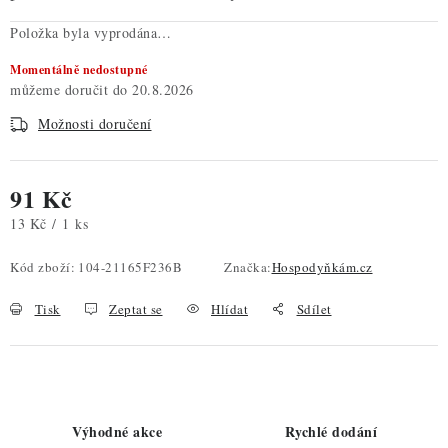
Položka byla vyprodána…
Momentálně nedostupné
20.8.2026
Možnosti doručení
91 Kč
Měrná cena:
13 Kč / 1 ks
Kód zboží:
104-21165F236B
Značka:
Hospodyňkám.cz
Tisk
Zeptat se
Hlídat
Sdílet
Výhodné akce
Rychlé dodání