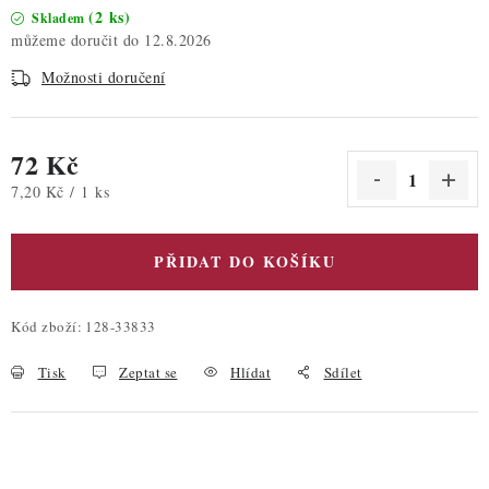
(2 ks)
Skladem
12.8.2026
Možnosti doručení
72 Kč
Měrná cena:
7,20 Kč / 1 ks
PŘIDAT DO KOŠÍKU
Kód zboží:
128-33833
Tisk
Zeptat se
Hlídat
Sdílet