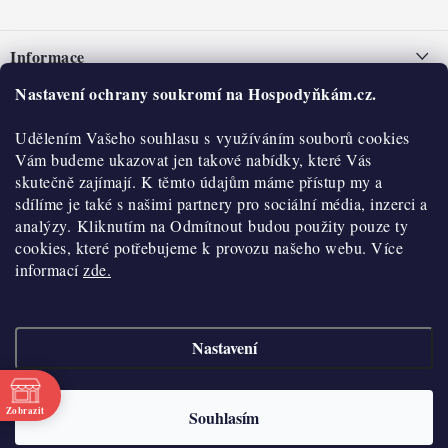
Z
á
Informace
p
a
Nastavení ochrany soukromí na Hospodyňkám.cz.
Nepřevzetí zásilky na dobírku
O nás
t
Obchodní podmínky
Udělením Vašeho souhlasu s využíváním souborů cookies
í
Historie
O nákupu
Vám budeme ukazovat jen takové nabídky, které Vás
Hodnocení obchodu
skutečně zajímají. K těmto údajům máme přístup my a
Kontakty
Reklamace a vratky
sdílíme je také s našimi partnery pro sociální média, inzerci a
Blog
analýzy. Kliknutím na Odmítnout budou použity pouze ty
cookies, které potřebujeme k provozu našeho webu. Více
Moje objednávka
Výdejní místa
informací
zde.
Podmínky ochrany osobních údajů
Cookies
Nastavení
Vydělávejte s námi
Copyright 2026
Hospodyňkám.cz
. Všechna práva vyhrazena.
Upravit nastavení
cookies
Velkoobchod
Zobrazit
Souhlasím
Vytvořil Shoptet
Doprava a platba