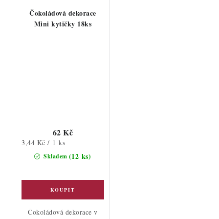
Čokoládová dekorace
Mini kytičky 18ks
62 Kč
Měrná
3,44 Kč / 1 ks
cena:
(12 ks)
Skladem
Čokoládová dekorace v