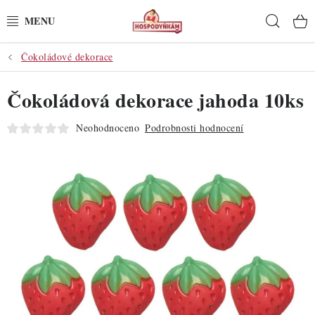
Přejít
Hleda
na
obsah
Čokoládové dekorace
POTŘEBY
Čokoládová dekorace jahoda 10ks
POMŮCKY
Neohodnoceno
Podrobnosti hodnocení
SUROVINY
DEKORACE
PRO OSLAVY
DO KUCHYNĚ
POCHUTINY