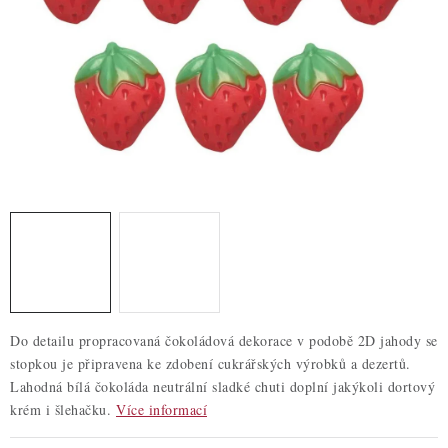
ZDRAVÉ PEČENÍ
DÁRKOVÉ POUKAZY
TÉMATICKÉ PRODUKTY
PROFI BALENÍ
NOVÉ ZBOŽÍ
ZNAČKY
Nepřevzetí zásilky na dobírku
Obchodní podmínky
Do detailu propracovaná čokoládová dekorace v podobě 2D jahody se
Hodnocení obchodu
Blog
Moje objednávka
stopkou je připravena ke zdobení cukrářských výrobků a dezertů.
Podmínky ochrany osobních údajů
Lahodná bílá čokoláda neutrální sladké chuti doplní jakýkoli dortový
krém i šlehačku.
Více informací