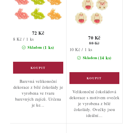
72 Kč
70 Kč
Měrná
8 Kč / 1 ks
88 Kč
cena:
(1 ks)
Skladem
Měrná
10 Kč / 1 ks
cena:
(14 ks)
Skladem
Barevná velikonoční
dekorace z bílé čokolády je
Velikonoční čokoládová
vyrobena ve tvaru
dekorace s motivem oveček
barevných zajíců. Určena
je vyrobena z bílé
je ke...
čokolády. Ovečky jsou
ideální...