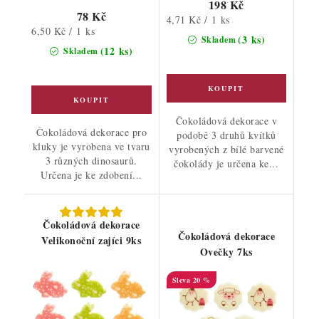
198 Kč
78 Kč
Měrná
4,71 Kč / 1 ks
Měrná
6,50 Kč / 1 ks
cena:
(3 ks)
Skladem
cena:
(12 ks)
Skladem
Čokoládová dekorace v
Čokoládová dekorace pro
podobě 3 druhů kvítků
kluky je vyrobena ve tvaru
vyrobených z bílé barvené
3 různých dinosaurů.
čokolády je určena ke...
Určena je ke zdobení...
Čokoládová dekorace
Čokoládová dekorace
Velikonoční zajíci 9ks
Ovečky 7ks
20 %