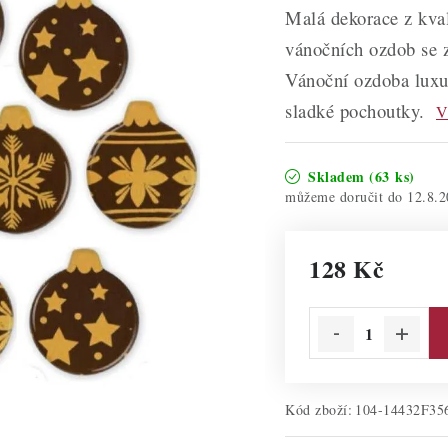
Malá dekorace z kval
vánočních ozdob se 
Vánoční ozdoba luxus
sladké pochoutky.
V
Skladem
(63 ks)
12.8.2
128 Kč
Měrná cena:
Kód zboží:
104-14432F35