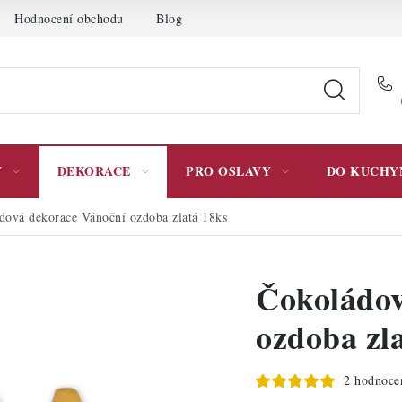
Hodnocení obchodu
Blog
Moje objednávka
Podmínky 
Y
DEKORACE
PRO OSLAVY
DO KUCHY
dová dekorace Vánoční ozdoba zlatá 18ks
Čokoládov
ozdoba zl
2 hodnoce