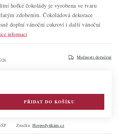
itní hořké čokolády je vyrobena ve tvaru
zlatým zdobením. Čokoládová dekorace
ně doplní vánoční cukroví i další vánoční
íce informací
Možnosti doručení
026
PŘIDAT DO KOŠÍKU
6SP
Značka:
Hospodyňkám.cz