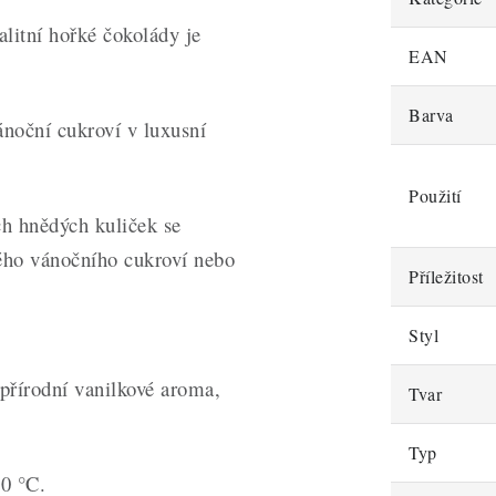
litní hořké čokolády je
EAN
Barva
noční cukroví v luxusní
Použití
h hnědých kuliček se
ého vánočního cukroví nebo
Příležitost
Styl
přírodní vanilkové aroma,
Tvar
Typ
20 °C.