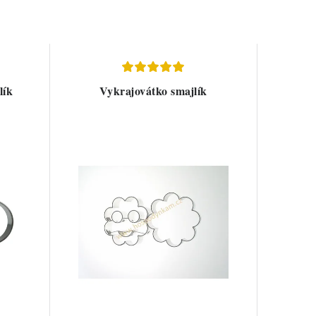
lík
Vykrajovátko smajlík