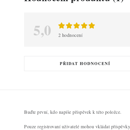
ý
p
i
5,0
s
2 hodnocení
h
o
d
PŘIDAT HODNOCENÍ
n
o
c
e
n
Buďte první, kdo napíše příspěvek k této položce.
í
Pouze registrovaní uživatelé mohou vkládat příspěvk