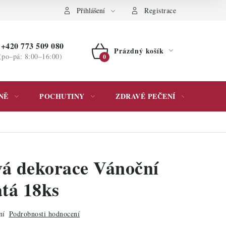
ochrany osobních údajů
Přihlášení
Registrace
+420 773 509 080
Prázdný košík
(po–pá: 8:00–16:00)
NÁKUPNÍ
KOŠÍK
NĚ
POCHUTINY
ZDRAVÉ PEČENÍ
DÁR
á dekorace Vánoční
atá 18ks
ní
Podrobnosti hodnocení