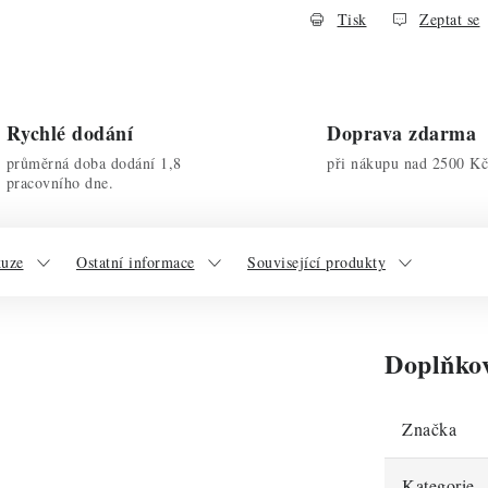
Tisk
Zeptat se
Rychlé dodání
Doprava zdarma
průměrná doba dodání 1,8
při nákupu nad 2500 Kč
pracovního dne.
kuze
Ostatní informace
Související produkty
Doplňko
Značka
Kategorie