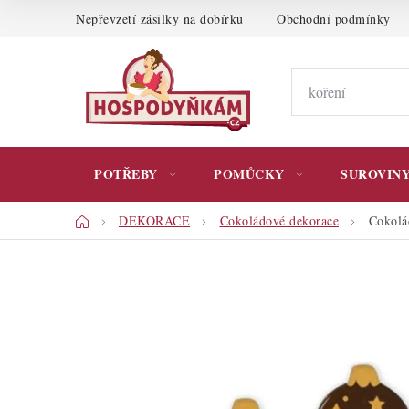
Přejít
Nepřevzetí zásilky na dobírku
Obchodní podmínky
na
obsah
POTŘEBY
POMŮCKY
SUROVIN
Domů
DEKORACE
Čokoládové dekorace
Čokolá