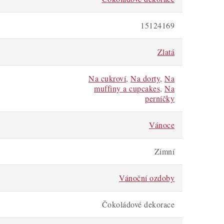
15124169
Zlatá
Na cukroví
,
Na dorty
,
Na
muffiny a cupcakes
,
Na
perníčky
Vánoce
Zimní
Vánoční ozdoby
Čokoládové dekorace