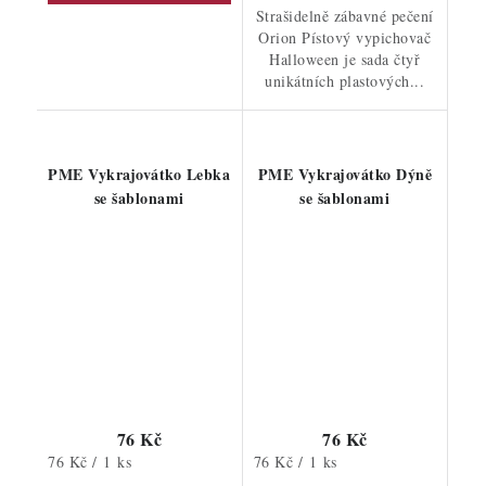
Strašidelně zábavné pečení
Orion Pístový vypichovač
Halloween je sada čtyř
unikátních plastových...
PME Vykrajovátko Lebka
PME Vykrajovátko Dýně
se šablonami
se šablonami
76 Kč
76 Kč
Měrná
Měrná
76 Kč / 1 ks
76 Kč / 1 ks
cena:
cena: