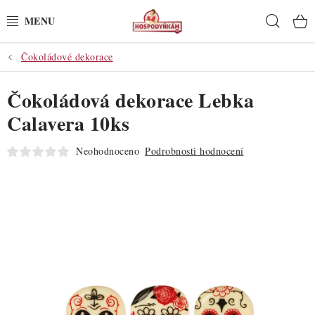
Přejít
Hleda
na
obsah
Čokoládové dekorace
POTŘEBY
Čokoládová dekorace Lebka
POMŮCKY
Calavera 10ks
SUROVINY
Neohodnoceno
Podrobnosti hodnocení
DEKORACE
PRO OSLAVY
DO KUCHYNĚ
POCHUTINY