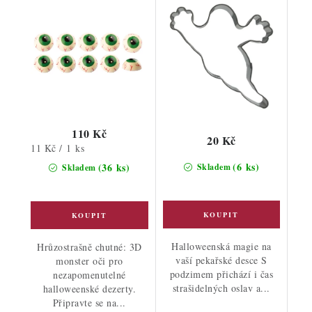
110 Kč
20 Kč
Měrná
11 Kč / 1 ks
cena:
(6 ks)
(36 ks)
Skladem
Skladem
Halloweenská magie na
Hrůzostrašně chutné: 3D
vaší pekařské desce S
monster oči pro
podzimem přichází i čas
nezapomenutelné
strašidelných oslav a...
halloweenské dezerty.
Připravte se na...