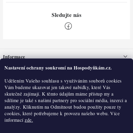
Z
á
Informace
p
a
Nastavení ochrany soukromí na Hospodyňkám.cz.
Nepřevzetí zásilky na dobírku
O nás
t
Obchodní podmínky
Udělením Vašeho souhlasu s využíváním souborů cookies
í
Historie
O nákupu
Vám budeme ukazovat jen takové nabídky, které Vás
Hodnocení obchodu
skutečně zajímají. K těmto údajům máme přístup my a
Kontakty
Reklamace a vratky
sdílíme je také s našimi partnery pro sociální média, inzerci a
Blog
analýzy. Kliknutím na Odmítnout budou použity pouze ty
cookies, které potřebujeme k provozu našeho webu. Více
Moje objednávka
Výdejní místa
informací
zde.
Podmínky ochrany osobních údajů
Cookies