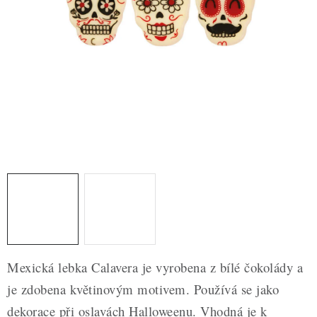
ZDRAVÉ PEČENÍ
DÁRKOVÉ POUKAZY
TÉMATICKÉ PRODUKTY
PROFI BALENÍ
NOVÉ ZBOŽÍ
ZNAČKY
Nepřevzetí zásilky na dobírku
Obchodní podmínky
Hodnocení obchodu
Blog
Moje objednávka
Mexická lebka Calavera je vyrobena z bílé čokolády a
Podmínky ochrany osobních údajů
je zdobena květinovým motivem. Používá se jako
dekorace při oslavách Halloweenu. Vhodná je k