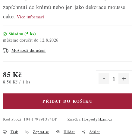
zapíchnutí do krémů nebo jen jako dekorace mousse
cake.
Více informací
(5 ks)
Skladem
12.8.2026
Možnosti doručení
85 Kč
Měrná cena:
8,50 Kč / 1 ks
PŘIDAT DO KOŠÍKU
Kód zboží:
104-17989F374BP
Značka:
Hospodyňkám.cz
Tisk
Zeptat se
Hlídat
Sdílet