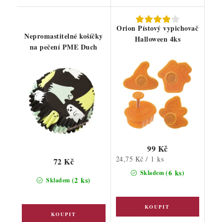
Orion Pístový vypichovač
Nepromastitelné košíčky
Halloween 4ks
na pečení PME Duch
99 Kč
Měrná
24,75 Kč / 1 ks
72 Kč
cena:
(6 ks)
Skladem
(2 ks)
Skladem