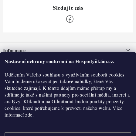
Z
á
Informace
p
a
Nastavení ochrany soukromí na Hospodyňkám.cz.
Nepřevzetí zásilky na dobírku
O nás
t
Obchodní podmínky
Udělením Vašeho souhlasu s využíváním souborů cookies
í
Historie
O nákupu
Vám budeme ukazovat jen takové nabídky, které Vás
Hodnocení obchodu
skutečně zajímají. K těmto údajům máme přístup my a
Kontakty
Reklamace a vratky
sdílíme je také s našimi partnery pro sociální média, inzerci a
Blog
analýzy. Kliknutím na Odmítnout budou použity pouze ty
cookies, které potřebujeme k provozu našeho webu. Více
Moje objednávka
Výdejní místa
informací
zde.
Podmínky ochrany osobních údajů
Cookies