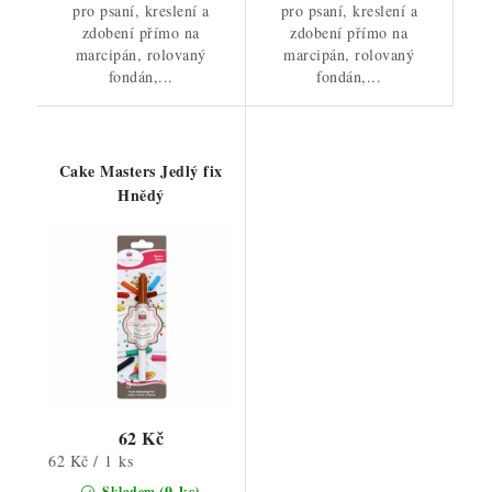
pro psaní, kreslení a
pro psaní, kreslení a
zdobení přímo na
zdobení přímo na
marcipán, rolovaný
marcipán, rolovaný
fondán,...
fondán,...
Cake Masters Jedlý fix
Hnědý
62 Kč
Měrná
62 Kč / 1 ks
cena:
(9 ks)
Skladem