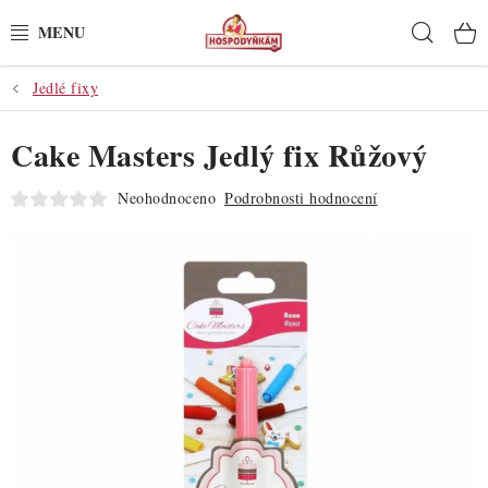
Přejít
Hleda
na
obsah
Jedlé fixy
POTŘEBY
Cake Masters Jedlý fix Růžový
POMŮCKY
Neohodnoceno
Podrobnosti hodnocení
SUROVINY
DEKORACE
PRO OSLAVY
DO KUCHYNĚ
POCHUTINY