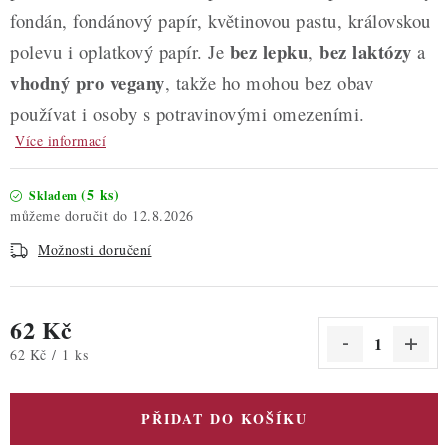
fondán, fondánový papír, květinovou pastu, královskou
bez lepku
bez laktózy
polevu i oplatkový papír. Je
,
a
vhodný pro vegany
, takže ho mohou bez obav
používat i osoby s potravinovými omezeními.
Více informací
(5 ks)
Skladem
12.8.2026
Možnosti doručení
62 Kč
Měrná cena:
62 Kč / 1 ks
PŘIDAT DO KOŠÍKU