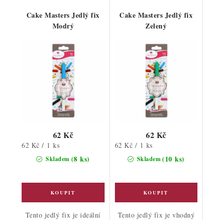
Cake Masters Jedlý fix
Cake Masters Jedlý fix
Modrý
Zelený
62 Kč
62 Kč
Měrná
Měrná
62 Kč / 1 ks
62 Kč / 1 ks
cena:
cena:
(8 ks)
(10 ks)
Skladem
Skladem
Tento jedlý fix je ideální
Tento jedlý fix je vhodný