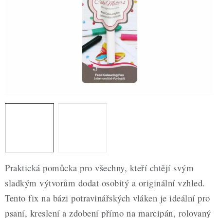
ZDRAVÉ PEČENÍ
DÁRKOVÉ POUKAZY
TÉMATICKÉ PRODUKTY
PROFI BALENÍ
NOVÉ ZBOŽÍ
ZNAČKY
Nepřevzetí zásilky na dobírku
Obchodní podmínky
Praktická pomůcka pro všechny, kteří chtějí svým
Hodnocení obchodu
Blog
Moje objednávka
sladkým výtvorům dodat osobitý a originální vzhled.
Podmínky ochrany osobních údajů
Tento fix na bázi potravinářských vláken je ideální pro
psaní, kreslení a zdobení přímo na marcipán, rolovaný