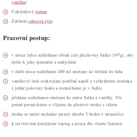
vanilku
)
Čokoládový
toping
Zdobení
cukrová rýže
Pracovní postup:
v misce lehce našleháme obsah celé plechovky Salka (397g), aby
došlo k jeho zjemnění a nadýchání
v další misce našleháme 400 ml smetany ke šlehání do tuha
vanilkový lusk rozkrojíme podélně napůl a vyškrábeme semínka
z jedné poloviny lusku a rozmícháme je v Salku
přidáme našlehanou smetanu ke směsi Salka a vanilky. Vše
jemně promícháme a vlijeme do plastové misky s víkem
misku se směsí necháme mrazit zhruba 5 hodin v mrazničce
k servírování použijeme toping a posyp dle vlastní fantazie