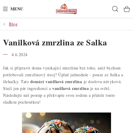
Přejít
Hleda
na
obsah
Blog
POTŘEBY
Vanilková zmrzlina ze Salka
POMŮCKY
4.6.2024
SUROVINY
Jak si připravit doma vynikající zmrzlinu bez toho, aniž bychom
DEKORACE
potřebovali zmrzlinový stroj? Úplně jednoduše - pouze ze Salka a
domácí vanilková zmrzlina
šlehačky. Tato
je doslova návyková.
PRO OSLAVY
vanilková zmrzlina
Stačí jen pár ingrediencí a
je na světě.
Následujte náš postup a překvapte svou rodinu a přátele touto
sladkou pochoutkou!
DO KUCHYNĚ
POCHUTINY