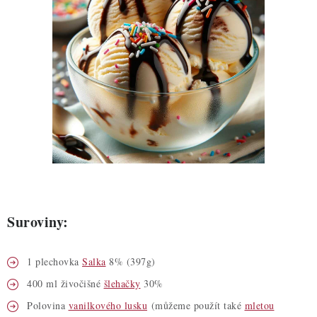
ZDRAVÉ PEČENÍ
DÁRKOVÉ POUKAZY
TÉMATICKÉ PRODUKTY
PROFI BALENÍ
NOVÉ ZBOŽÍ
ZNAČKY
Suroviny:
Nepřevzetí zásilky na dobírku
Obchodní podmínky
Hodnocení obchodu
Blog
Moje objednávka
1 plechovka
Salka
8% (397g)
Podmínky ochrany osobních údajů
400 ml živočišné
šlehačky
30%
Polovina
vanilkového lusku
(můžeme použít také
mletou