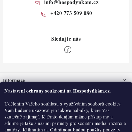
info
@
hospodynkam.cz
+420 773 509 080
Z
á
Informace
p
a
Nastavení ochrany soukromí na Hospodyňkám.cz.
Nepřevzetí zásilky na dobírku
O nás
t
Obchodní podmínky
Udělením Vašeho souhlasu s využíváním souborů cookies
í
Historie
O nákupu
Vám budeme ukazovat jen takové nabídky, které Vás
Hodnocení obchodu
skutečně zajímají. K těmto údajům máme přístup my a
Kontakty
Reklamace a vratky
sdílíme je také s našimi partnery pro sociální média, inzerci a
Blog
analýzy. Kliknutím na Odmítnout budou použity pouze ty