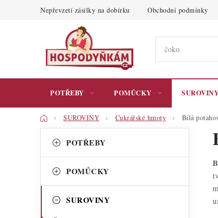
Přejít
Nepřevzetí zásilky na dobírku
Obchodní podmínky
na
obsah
POTŘEBY
POMŮCKY
SUROVIN
Domů
SUROVINY
Cukrářské hmoty
Bílá potaho
P
K
Přeskočit
POTŘEBY
kategorie
a
o
B
t
s
POMŮCKY
t
e
t
m
g
SUROVINY
u
r
o