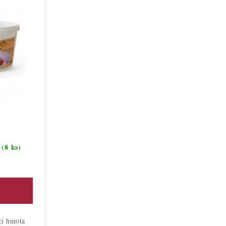
(8 ks)
m
cí hmota