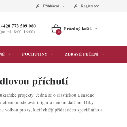
ochrany osobních údajů
Přihlášení
Registrace
+420 773 509 080
Prázdný košík
(po–pá: 8:00–16:00)
NÁKUPNÍ
KOŠÍK
NĚ
POCHUTINY
ZDRAVÉ PEČENÍ
DÁR
dlovou příchutí
ukrářské projekty. Jedná se o elastickou a snadno
 zdobení, modelování figur a mnoho dalšího. Díky
 volbou pro ty, kteří chtějí přidat něco speciálního a