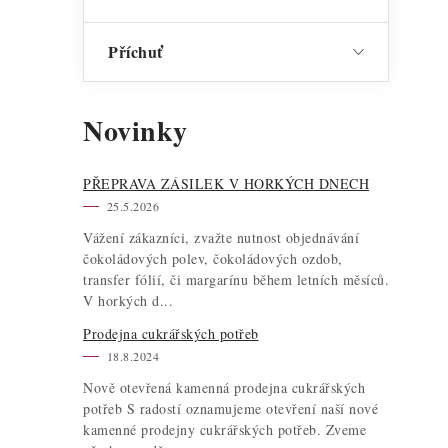
Příchuť
Novinky
PŘEPRAVA ZÁSILEK V HORKÝCH DNECH
25.5.2026
i
Vážení zákazníci, zvažte nutnost objednávání
čokoládových polev, čokoládových ozdob,
s
transfer fólií, či margarínu během letních měsíců.
V horkých d...
Prodejna cukrářských potřeb
18.8.2024
Nově otevřená kamenná prodejna cukrářských
potřeb S radostí oznamujeme otevření naší nové
kamenné prodejny cukrářských potřeb. Zveme