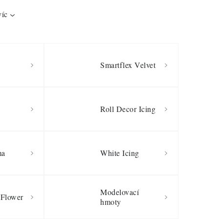
víc
Smartflex Velvet
Roll Decor Icing
ma
White Icing
Modelovací
 Flower
hmoty