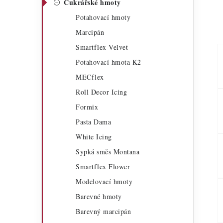
Cukrářské hmoty
a
r
Potahovací hmoty
n
i
Marcipán
n
e
Smartflex Velvet
í
Potahovací hmota K2
MECflex
p
Roll Decor Icing
a
Formix
n
Pasta Dama
e
White Icing
Sypká směs Montana
l
Smartflex Flower
Modelovací hmoty
Barevné hmoty
Barevný marcipán