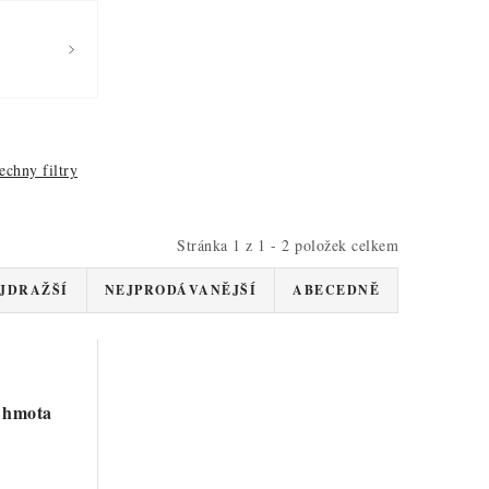
echny filtry
Stránka
1
z
1
-
2
položek celkem
JDRAŽŠÍ
NEJPRODÁVANĚJŠÍ
ABECEDNĚ
 hmota