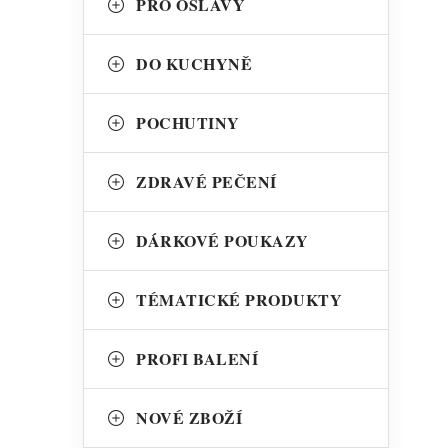
PRO OSLAVY
i
DO KUCHYNĚ
POCHUTINY
ZDRAVÉ PEČENÍ
DÁRKOVÉ POUKAZY
TÉMATICKÉ PRODUKTY
t
PROFI BALENÍ
NOVÉ ZBOŽÍ