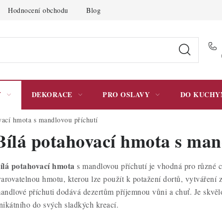
Hodnocení obchodu
Blog
Moje objednávka
Podmínky 
Y
DEKORACE
PRO OSLAVY
DO KUCHY
vací hmota s mandlovou příchutí
Bílá potahovací hmota s man
ílá potahovací hmota
s mandlovou příchutí je vhodná pro různé c
varovatelnou hmotu, kterou lze použít k potažení dortů, vytváření
andlové příchuti dodává dezertům příjemnou vůni a chuť. Je skvělou
nikátního do svých sladkých kreací.