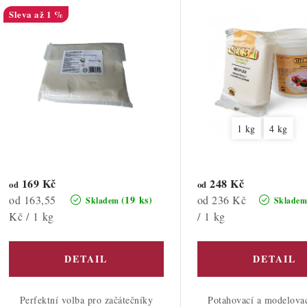
í
až 1 %
p
s
r
p
o
r
d
o
u
1 kg
4 kg
d
k
u
t
169 Kč
248 Kč
od
od
k
Měrná
Měrná
od 163,55
od 236 Kč
(19 ks)
Skladem
Sklade
ů
cena:
cena:
Kč / 1 kg
/ 1 kg
ů
Perfektní volba pro začátečníky
Potahovací a modelova