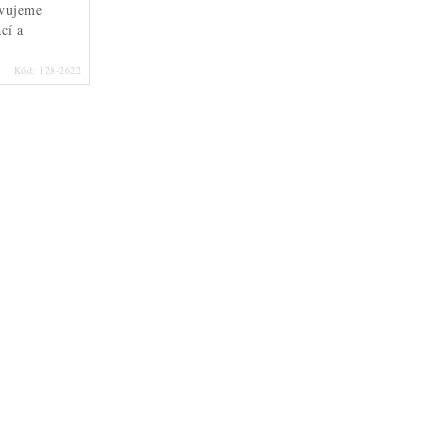
avujeme
cí a
Kód:
128-2622