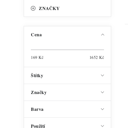
ZNAČKY
Cena
169
Kč
1652
Kč
l
Štítky
Značky
Barva
í
Použití