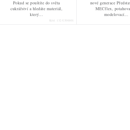
Pokud se pouštíte do světa
nové generace Předst
cukrářství a hledáte materiál,
MECflex, potahova
který...
modelovací...
Kód:
132-UJ00001
O
v
á
d
a
c
p