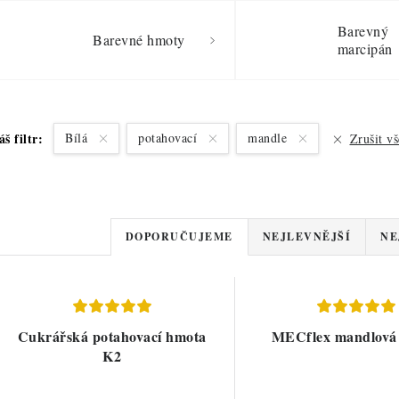
Barevný
Barevné hmoty
marcipán
áš filtr:
Bílá
potahovací
mandle
Zrušit vš
Ř
DOPORUČUJEME
NEJLEVNĚJŠÍ
NE
a
z
V
e
Cukrářská potahovací hmota
MECflex mandlová
ý
K2
n
p