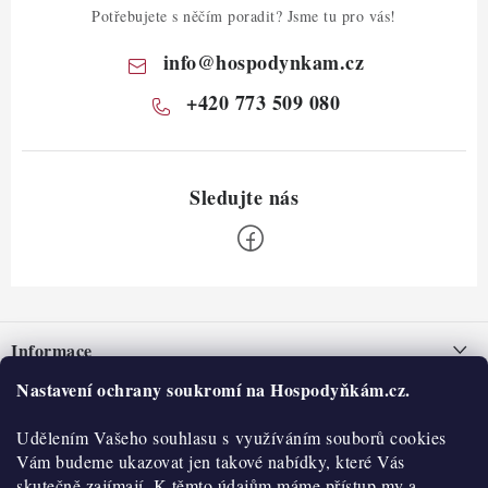
Potřebujete s něčím poradit? Jsme tu pro vás!
info
@
hospodynkam.cz
+420 773 509 080
Z
á
Informace
p
a
Nastavení ochrany soukromí na Hospodyňkám.cz.
Nepřevzetí zásilky na dobírku
O nás
t
Obchodní podmínky
Udělením Vašeho souhlasu s využíváním souborů cookies
í
Historie
O nákupu
Vám budeme ukazovat jen takové nabídky, které Vás
Hodnocení obchodu
skutečně zajímají. K těmto údajům máme přístup my a