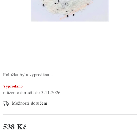
ZDRAVÉ PEČENÍ
DÁRKOVÉ POUKAZY
TÉMATICKÉ PRODUKTY
PROFI BALENÍ
NOVÉ ZBOŽÍ
Položka byla vyprodána…
ZNAČKY
Vyprodáno
3.11.2026
Nepřevzetí zásilky na dobírku
Obchodní podmínky
Možnosti doručení
Hodnocení obchodu
Blog
Moje objednávka
Podmínky ochrany osobních údajů
538 Kč
Měrná cena: