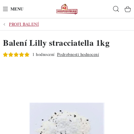
Přejít
Hleda
na
obsah
PROFI BALENÍ
POTŘEBY
Balení Lilly stracciatella 1kg
POMŮCKY
1 hodnocení
Podrobnosti hodnocení
SUROVINY
DEKORACE
PRO OSLAVY
DO KUCHYNĚ
POCHUTINY