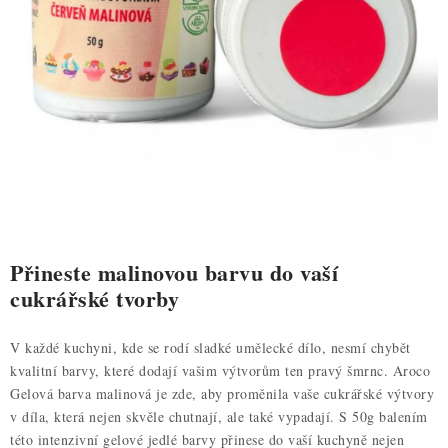
ZDRAVÉ PEČENÍ
DÁRKOVÉ POUKAZY
TÉMATICKÉ PRODUKTY
PROFI BALENÍ
NOVÉ ZBOŽÍ
ZNAČKY
Přineste malinovou barvu do vaší
cukrářské tvorby
Nepřevzetí zásilky na dobírku
Obchodní podmínky
V každé kuchyni, kde se rodí sladké umělecké dílo, nesmí chybět
Hodnocení obchodu
Blog
Moje objednávka
kvalitní barvy, které dodají vašim výtvorům ten pravý šmrnc. Aroco
Podmínky ochrany osobních údajů
Gelová barva malinová je zde, aby proměnila vaše cukrářské výtvory
v díla, která nejen skvěle chutnají, ale také vypadají. S 50g balením
této intenzivní gelové jedlé barvy přinese do vaší kuchyně nejen