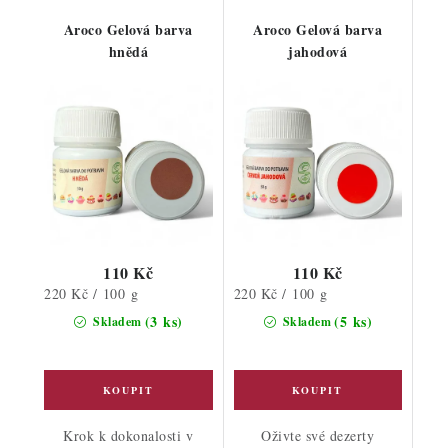
Aroco Gelová barva
Aroco Gelová barva
hnědá
jahodová
110 Kč
110 Kč
Měrná
Měrná
220 Kč / 100 g
220 Kč / 100 g
cena:
cena:
(3 ks)
(5 ks)
Skladem
Skladem
Krok k dokonalosti v
Oživte své dezerty