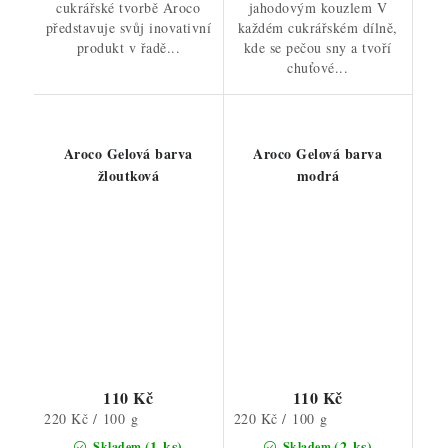
cukrářské tvorbě Aroco
jahodovým kouzlem V
představuje svůj inovativní
každém cukrářském dílně,
produkt v řadě...
kde se pečou sny a tvoří
chuťové...
Aroco Gelová barva
Aroco Gelová barva
žloutková
modrá
110 Kč
110 Kč
Měrná
Měrná
220 Kč / 100 g
220 Kč / 100 g
cena:
cena:
(1 ks)
(2 ks)
Skladem
Skladem