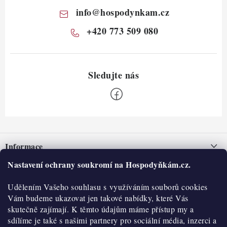
info
@
hospodynkam.cz
+420 773 509 080
Z
á
Informace
p
a
Nastavení ochrany soukromí na Hospodyňkám.cz.
Nepřevzetí zásilky na dobírku
O nás
t
Obchodní podmínky
Udělením Vašeho souhlasu s využíváním souborů cookies
í
Historie
O nákupu
Vám budeme ukazovat jen takové nabídky, které Vás
Hodnocení obchodu
skutečně zajímají. K těmto údajům máme přístup my a
Kontakty
Reklamace a vratky
sdílíme je také s našimi partnery pro sociální média, inzerci a
Blog