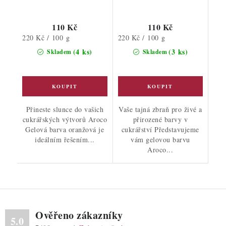
110 Kč
110 Kč
Měrná
Měrná
220 Kč / 100 g
220 Kč / 100 g
cena:
cena:
(4 ks)
(3 ks)
Skladem
Skladem
Přineste slunce do vašich
Vaše tajná zbraň pro živé a
cukrářských výtvorů Aroco
přirozené barvy v
Gelová barva oranžová je
cukrářství Představujeme
ideálním řešením...
vám gelovou barvu
Aroco...
Ověřeno zákazníky
5.0