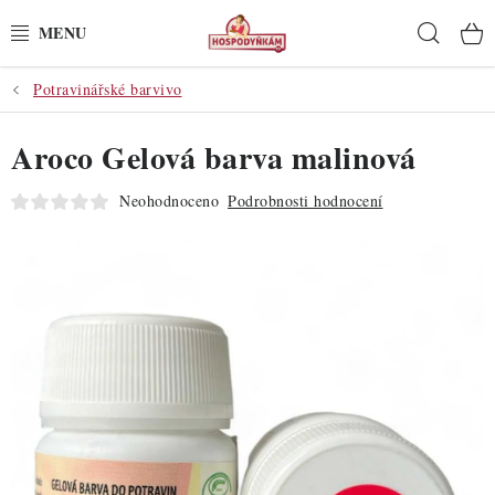
Přejít
Hleda
na
obsah
Potravinářské barvivo
POTŘEBY
Aroco Gelová barva malinová
POMŮCKY
Neohodnoceno
Podrobnosti hodnocení
SUROVINY
DEKORACE
PRO OSLAVY
DO KUCHYNĚ
POCHUTINY