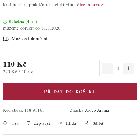
kvalitu, ale i praktičnost a efektivitu.
Více informací
(4 ks)
Skladem
11.8.2026
Možnosti doručení
110 Kč
Měrná cena:
220 Kč / 100 g
PŘIDAT DO KOŠÍKU
Kód zboží:
118-93161
Značka:
Aroco Aroma
Tisk
Zeptat se
Hlídat
Sdílet