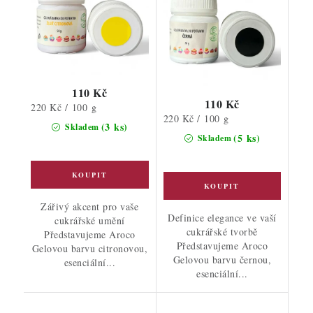
110 Kč
110 Kč
Měrná
220 Kč / 100 g
Měrná
220 Kč / 100 g
cena:
(3 ks)
Skladem
cena:
(5 ks)
Skladem
Zářivý akcent pro vaše
Definice elegance ve vaší
cukrářské umění
cukrářské tvorbě
Představujeme Aroco
Představujeme Aroco
Gelovou barvu citronovou,
Gelovou barvu černou,
esenciální...
esenciální...