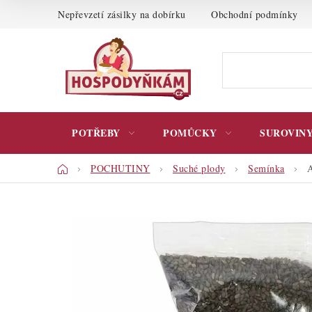
Přejít
Nepřevzetí zásilky na dobírku
Obchodní podmínky
na
obsah
POTŘEBY
POMŮCKY
SUROVIN
Domů
POCHUTINY
Suché plody
Semínka
A