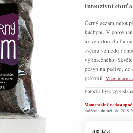
Intenzivní chuť 
Černý sezam neloupa
kuchyni. V porovnán
až zemitou chuť a n
svému vzhledu i chut
výjimečného. Skvěle 
posyp na pečivo, do 
pokrmů.
Více informa
Položka byla vyprodá
Momentálně nedostupné
20.8.2
45 Kč