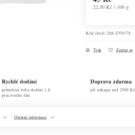
Měrná cena:
22,50 Kč / 100 g
Kód zboží:
204-ZV0178
Tisk
Zeptat se
Rychlé dodání
Doprava zdarma
průměrná doba dodání 1,8
při nákupu nad 2500 Kč
pracovního dne.
Ostatní informace