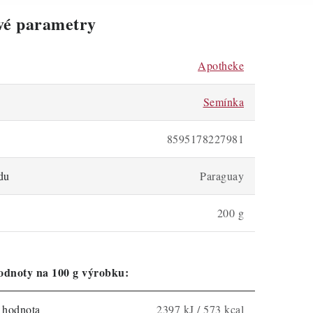
vé parametry
Apotheke
Semínka
8595178227981
du
Paraguay
200 g
odnoty na 100 g výrobku:
á hodnota
2397 kJ / 573 kcal