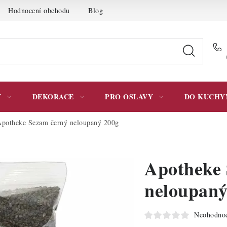
Hodnocení obchodu
Blog
Moje objednávka
Podmínky 
Y
DEKORACE
PRO OSLAVY
DO KUCHY
potheke Sezam černý neloupaný 200g
Apotheke 
neloupaný
Neohodno