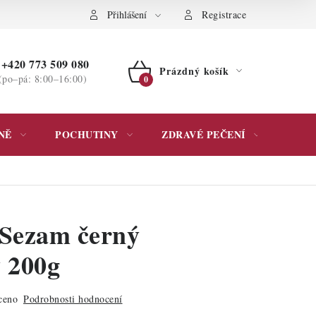
ochrany osobních údajů
Přihlášení
Registrace
+420 773 509 080
Prázdný košík
(po–pá: 8:00–16:00)
NÁKUPNÍ
KOŠÍK
NĚ
POCHUTINY
ZDRAVÉ PEČENÍ
DÁR
Sezam černý
 200g
ceno
Podrobnosti hodnocení