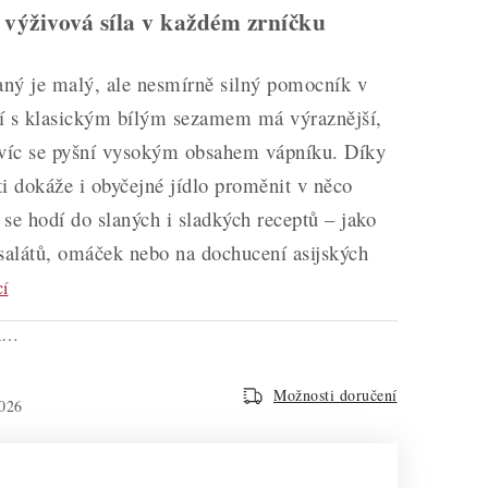
a výživová síla v každém zrníčku
ný je malý, ale nesmírně silný pomocník v
í s klasickým bílým sezamem má výraznější,
avíc se pyšní vysokým obsahem vápníku. Díky
i dokáže i obyčejné jídlo proměnit v něco
se hodí do slaných i sladkých receptů – jako
salátů, omáček nebo na dochucení asijských
cí
na…
Možnosti doručení
026