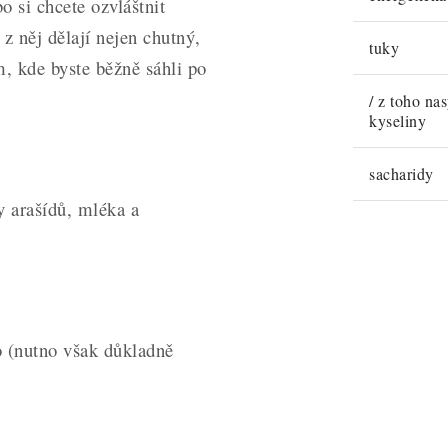
o si chcete ozvláštnit
 z něj dělají nejen chutný,
tuky
m, kde byste běžně sáhli po
/ z toho na
kyseliny
sacharidy
 arašídů, mléka a
(nutno však důkladně