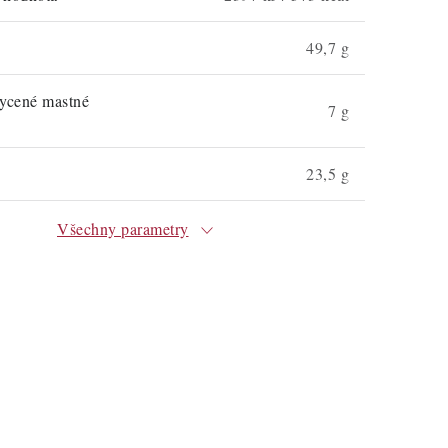
49,7 g
sycené mastné
7 g
23,5 g
Všechny parametry