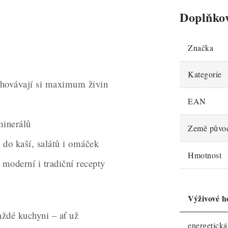
Doplňko
Značka
Kategorie
hovávají si maximum živin
EAN
minerálů
Země půvo
 do kaší, salátů i omáček
Hmotnost
moderní i tradiční recepty
Výživové h
ždé kuchyni – ať už
energetick