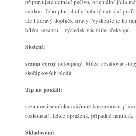
připravujete domácí pečivo, orientální jídla neb
snídani. Jeho plná chuť a bohatý nutriční profil
ale i zdravý doplněk stravy. Vyzkoušejte ho ta
bílém sezamu – výsledek vás mile překvapí.
Složení:
sezam černý
neloupaný. Může obsahovat stopy
skořápkových plodů.
Tip na použití:
sezamová semínka můžeme konzumovat přímo 
rozkousat), lehce opražená, případně namletá.
Skladování: