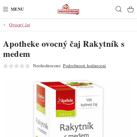
Přejít
Hleda
na
obsah
Ovocný čaj
POTŘEBY
Apotheke ovocný čaj Rakytník s
POMŮCKY
medem
SUROVINY
Neohodnoceno
Podrobnosti hodnocení
DEKORACE
PRO OSLAVY
DO KUCHYNĚ
POCHUTINY