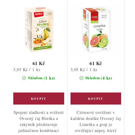
61 Kč
61 Kč
Měrná
Měrná
3,05 Kč / 1 ks
3,05 Kč / 1 ks
cena:
cena:
(1 ks)
(4 ks)
Skladem
Skladem
Spojení sladkosti a svěžesti
Citrusové osvěžení v
Ovocný čaj Hruška a
každém doušku Ovocný čaj
rakytník představuje
Limetka a grep je
jedinečnou kombinaci
osvěžující nápoj, který