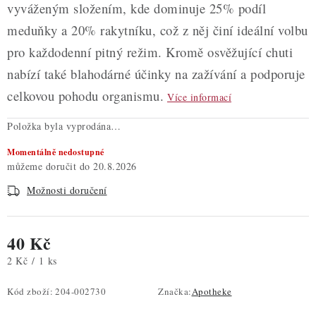
vyváženým složením, kde dominuje 25% podíl
meduňky a 20% rakytníku, což z něj činí ideální volbu
pro každodenní pitný režim. Kromě osvěžující chuti
nabízí také blahodárné účinky na zažívání a podporuje
celkovou pohodu organismu.
Více informací
Položka byla vyprodána…
Momentálně nedostupné
20.8.2026
Možnosti doručení
40 Kč
Měrná cena:
2 Kč / 1 ks
Kód zboží:
204-002730
Značka:
Apotheke