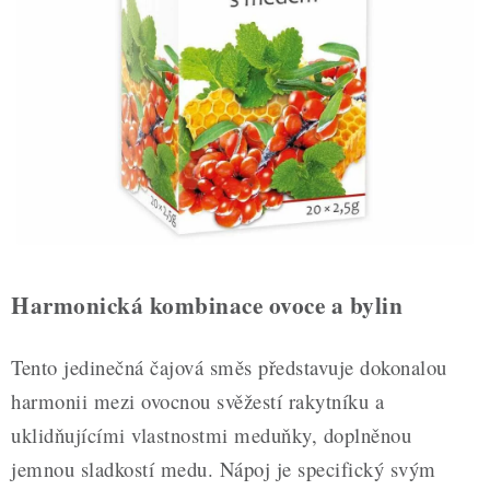
ZDRAVÉ PEČENÍ
DÁRKOVÉ POUKAZY
TÉMATICKÉ PRODUKTY
PROFI BALENÍ
NOVÉ ZBOŽÍ
ZNAČKY
Harmonická kombinace ovoce a bylin
Nepřevzetí zásilky na dobírku
Obchodní podmínky
Tento jedinečná čajová směs představuje dokonalou
Hodnocení obchodu
Blog
Moje objednávka
harmonii mezi ovocnou svěžestí rakytníku a
Podmínky ochrany osobních údajů
uklidňujícími vlastnostmi meduňky, doplněnou
jemnou sladkostí medu. Nápoj je specifický svým