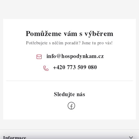
Pomůžeme vám s výběrem
Potřebujete s něčím poradit? Jsme tu pro vás!
info
@
hospodynkam.cz
+420 773 509 080
Z
á
Informace