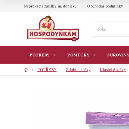
Přejít
Nepřevzetí zásilky na dobírku
Obchodní podmínky
na
obsah
POTŘEBY
POMŮCKY
SUROVIN
Domů
POTŘEBY
Zdobící sáčky
Klasické sáčky