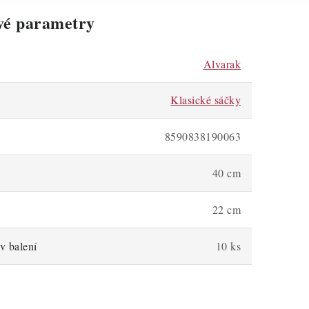
vé parametry
Alvarak
Klasické sáčky
8590838190063
40 cm
22 cm
v balení
10 ks