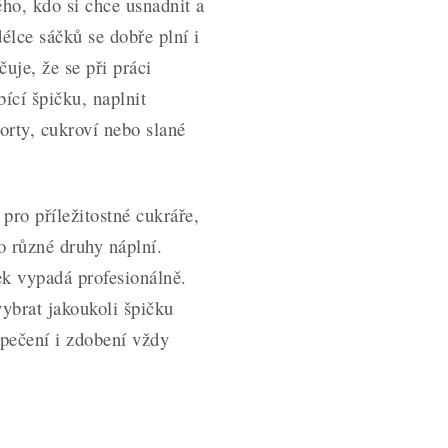
ho, kdo si chce usnadnit a
élce sáčků se dobře plní i
uje, že se při práci
ící špičku, naplnit
orty, cukroví nebo slané
 pro příležitostné cukráře,
o různé druhy náplní.
ek vypadá profesionálně.
vybrat jakoukoli špičku
pečení i zdobení vždy