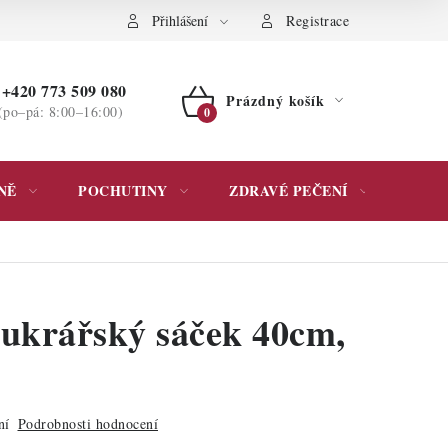
ochrany osobních údajů
Přihlášení
Registrace
+420 773 509 080
Prázdný košík
(po–pá: 8:00–16:00)
NÁKUPNÍ
KOŠÍK
NĚ
POCHUTINY
ZDRAVÉ PEČENÍ
DÁR
ukrářský sáček 40cm,
ní
Podrobnosti hodnocení