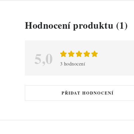
V
Hodnocení produktu (1)
ý
p
i
5,0
s
3 hodnocení
h
o
d
PŘIDAT HODNOCENÍ
n
o
c
e