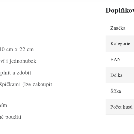
Doplňko
Značka
Kategorie
 40 cm x 22 cm
EAN
ví i jednohubek
plnit a zdobit
Délka
špičkami (lze zakoupit
Šířka
lním
Počet kusů 
é použití