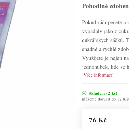
Pohodlné zdobení
Pokud rádi pečete a 
vypadaly jako z cukr
cukrářských sáčků. T
snadné a rychlé zdo
Využijete je nejen na
jednohubek, kde se 
Více informací
Skladem
(2 ks)
12.8.2
76 Kč
Měrná cena: