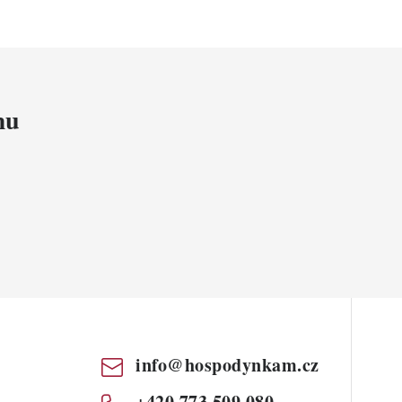
mu
info
@
hospodynkam.cz
+420 773 509 080