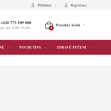
ochrany osobních údajů
Přihlášení
Registrace
+420 773 509 080
Prázdný košík
(po–pá: 8:00–16:00)
NÁKUPNÍ
KOŠÍK
NĚ
POCHUTINY
ZDRAVÉ PEČENÍ
DÁR