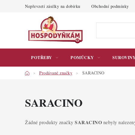
Přejít
Nepřevzetí zásilky na dobírku
Obchodní podmínky
na
obsah
POTŘEBY
POMŮCKY
SUROVIN
Domů
Prodávané značky
SARACINO
SARACINO
SARACINO
Žádné produkty značky
nebyly nalezeny