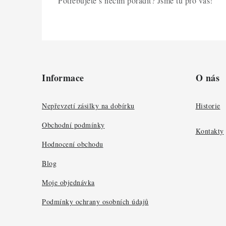
Potřebujete s něčím poradit? Jsme tu pro vás!
Z
á
Informace
O nás
p
a
Nepřevzetí zásilky na dobírku
Historie
t
Obchodní podmínky
Kontakty
í
Hodnocení obchodu
Blog
Moje objednávka
Podmínky ochrany osobních údajů