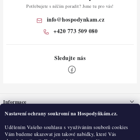
Potřebujete s něčím poradit? Jsme tu pro vás!
info
@
hospodynkam.cz
+420 773 509 080
Z
á
Informace
p
a
Nastavení ochrany soukromí na Hospodyňkám.cz.
Nepřevzetí zásilky na dobírku
O nás
t
Obchodní podmínky
Udělením Vašeho souhlasu s využíváním souborů cookies
í
Historie
O nákupu
Vám budeme ukazovat jen takové nabídky, které Vás
Hodnocení obchodu