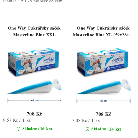
i
e
ZDRAVÉ PEČENÍ
Stránka
1
z
1
-
9
položek celkem
s
n
DÁRKOVÉ POUKAZY
p
í
r
p
One Way Cukrářský sáček
One Way Cukrářský sáček
TÉMATICKÉ PRODUKTY
o
r
Masterline Blue XXL
Masterline Blue XL (59x28cm)
(68x28cm) 74ks
100ks
d
o
PROFI BALENÍ
u
d
k
u
NOVÉ ZBOŽÍ
t
k
ů
t
ZNAČKY
ů
Nepřevzetí zásilky na dobírku
Obchodní podmínky
Hodnocení obchodu
Blog
Moje objednávka
708 Kč
708 Kč
Podmínky ochrany osobních údajů
Měrná
9,57 Kč / 1 ks
Měrná
7,08 Kč / 1 ks
cena:
cena:
(16 ks)
(14 ks)
Skladem
Skladem