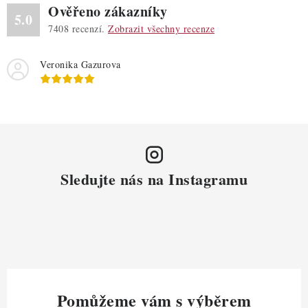
Ověřeno zákazníky
a
5.0
7408
recenzí.
Zobrazit všechny recenze
c
í
Veronika Gazurova
p
r
v
k
y
v
ý
Sledujte nás na Instagramu
p
i
s
u
Pomůžeme vám s výběrem