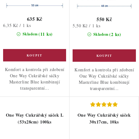
635 Kč
550 Kč
Měrná
6,35 Kč / 1 ks
Měrná
5,50 Kč / 1 ks
cena:
cena:
(11 ks)
(2 ks)
Skladem
Skladem
Komfort a kontrola při zdobení
Komfort a kontrola při zdobení
One Way Cukrářské sáčky
One Way Cukrářské sáčky
Masterline Blue kombinují
Masterline Blue kombinují
transparentní...
transparentní...
One Way Cukrářský sáček L
One Way Cukrářský sáček
(53x28cm) 100ks
30x17cm, 10ks