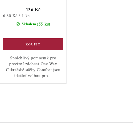
136 Kč
Měrná
6,80 Kč / 1 ks
cena:
(55 ks)
Skladem
Spolehlivý pomocník pro
precizní zdobení One Way
Cukrářské sáčky Comfort jsou
ideální volbou pro...
O
v
l
á
d