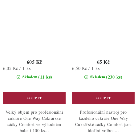
605 Kč
65 Kč
Měrná
Měrná
6,05 Kč / 1 ks
6,50 Kč / 1 ks
cena:
cena:
(11 ks)
(230 ks)
Skladem
Skladem
Velký objem pro profesionální
Profesionální nástroj pro
cukráře One Way Cukrářské
každého cukráře One Way
sáčky Comfort ve výhodném
Cukrářské sáčky Comfort jsou
balení 100 ks...
ideální volbou...