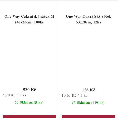
One Way Cukrářský sáček M
One Way Cukrářský sáček
(46x26cm) 100ks
53x28cm, 12ks
520 Kč
128 Kč
Měrná
5,20 Kč / 1 ks
Měrná
10,67 Kč / 1 ks
cena:
cena:
(5 ks)
(119 ks)
Skladem
Skladem