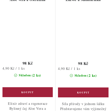
98 Kč
98 Kč
Měrná
4,90 Kč / 1 ks
Měrná
4,90 Kč / 1 ks
cena:
cena:
(2 ks)
(2 ks)
Skladem
Skladem
Elixír zdraví a regenerace
Síla přírody v jednom šálku
Bylinný čaj Aloe Vera a
Představujeme vám výjimečný