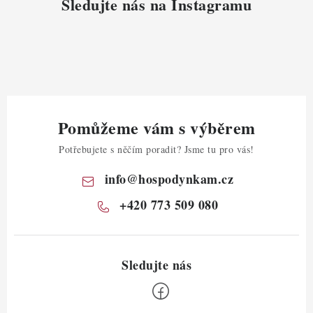
ý
Sledujte nás na Instagramu
p
i
s
u
Pomůžeme vám s výběrem
Potřebujete s něčím poradit? Jsme tu pro vás!
info
@
hospodynkam.cz
+420 773 509 080