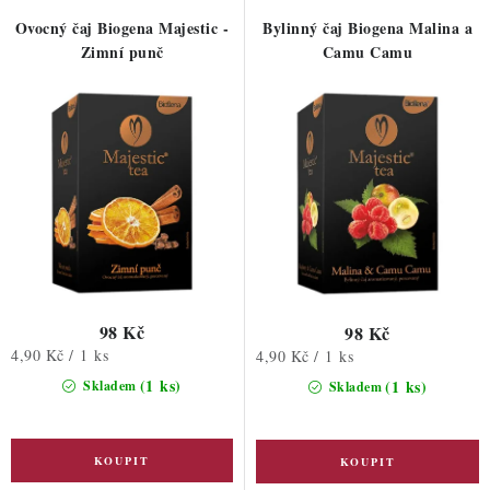
Ovocný čaj Biogena Majestic -
Bylinný čaj Biogena Malina a
Zimní punč
Camu Camu
98 Kč
98 Kč
Měrná
4,90 Kč / 1 ks
Měrná
4,90 Kč / 1 ks
cena:
cena:
(1 ks)
(1 ks)
Skladem
Skladem