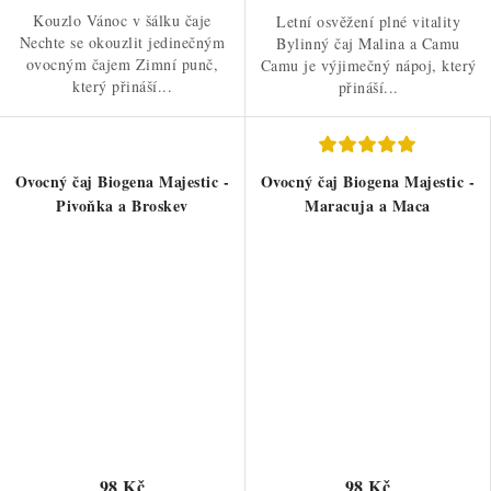
Kouzlo Vánoc v šálku čaje
Letní osvěžení plné vitality
Nechte se okouzlit jedinečným
Bylinný čaj Malina a Camu
ovocným čajem Zimní punč,
Camu je výjimečný nápoj, který
který přináší...
přináší...
Ovocný čaj Biogena Majestic -
Ovocný čaj Biogena Majestic -
Pivoňka a Broskev
Maracuja a Maca
98 Kč
98 Kč