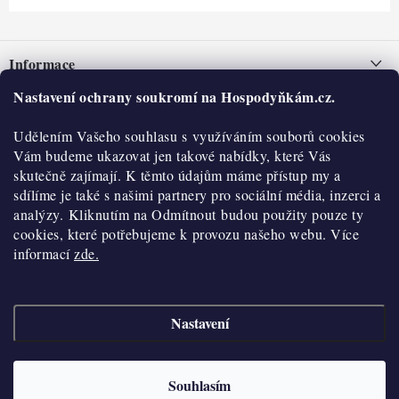
Z
á
Informace
p
a
Nastavení ochrany soukromí na Hospodyňkám.cz.
Nepřevzetí zásilky na dobírku
O nás
t
Obchodní podmínky
Udělením Vašeho souhlasu s využíváním souborů cookies
í
Historie
O nákupu
Vám budeme ukazovat jen takové nabídky, které Vás
Hodnocení obchodu
skutečně zajímají. K těmto údajům máme přístup my a
Kontakty
Reklamace a vratky
sdílíme je také s našimi partnery pro sociální média, inzerci a
Blog
analýzy. Kliknutím na Odmítnout budou použity pouze ty
cookies, které potřebujeme k provozu našeho webu. Více
Moje objednávka
Výdejní místa
informací
zde.
Podmínky ochrany osobních údajů
Cookies
Nastavení
Vydělávejte s námi
Copyright 2026
Hospodyňkám.cz
. Všechna práva vyhrazena.
Upravit nastavení
cookies
Velkoobchod
Souhlasím
Vytvořil Shoptet