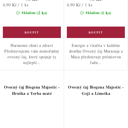
Měrná
Měrná
4,90 Kč / 1 ks
4,90 Kč / 1 ks
cena:
cena:
(2 ks)
(1 ks)
Skladem
Skladem
Harmonie chuti a zdraví
Energie a vitalita v každém
Představujeme vám mimořádný
doušku Ovocný čaj Maracuja a
ovocný čaj, který spojuje ty
Maca představuje prémiovou
nejlepší...
řadu...
Ovocný čaj Biogena Majestic -
Ovocný čaj Biogena Majestic -
Hruška a Yerba maté
Goji a Limetka