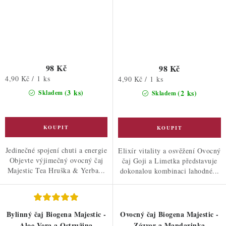
98 Kč
98 Kč
Měrná
4,90 Kč / 1 ks
Měrná
4,90 Kč / 1 ks
cena:
cena:
(3 ks)
(2 ks)
Skladem
Skladem
Jedinečné spojení chuti a energie
Elixír vitality a osvěžení Ovocný
Objevte výjimečný ovocný čaj
čaj Goji a Limetka představuje
Majestic Tea Hruška & Yerba...
dokonalou kombinaci lahodné...
Bylinný čaj Biogena Majestic -
Ovocný čaj Biogena Majestic -
Aloe Vera a Ostružina
Zázvor a Mandarinka