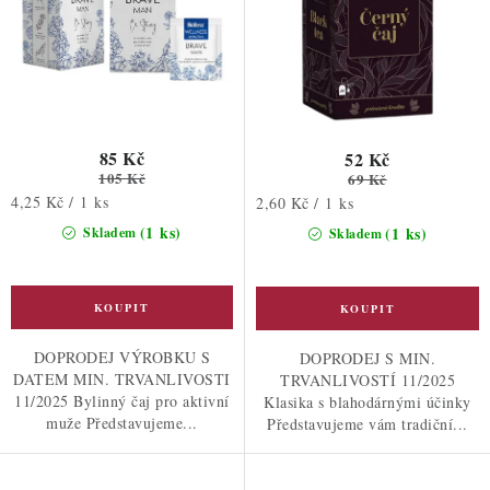
t
k
ů
t
ů
85 Kč
52 Kč
105 Kč
69 Kč
Měrná
4,25 Kč / 1 ks
Měrná
2,60 Kč / 1 ks
cena:
cena:
(1 ks)
(1 ks)
Skladem
Skladem
DOPRODEJ VÝROBKU S
DOPRODEJ S MIN.
DATEM MIN. TRVANLIVOSTI
TRVANLIVOSTÍ 11/2025
11/2025 Bylinný čaj pro aktivní
Klasika s blahodárnými účinky
muže Představujeme...
Představujeme vám tradiční...