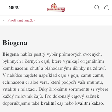
Přejít
Hleda
na
obsah
Prodávané značky
POTŘEBY
POMŮCKY
Biogena
SUROVINY
Biogena
nabízí pestrý výběr prémiových ovocných,
bylinných i černých čajů, které vynikají originálními
DEKORACE
kombinacemi chutí a blahodárnými účinky na zdraví.
PRO OSLAVY
V nabídce najdete například čaje s goji, camu camu,
echinaceou či aloe vera, které podpoří vaši imunitu,
DO KUCHYNĚ
vitalitu i relaxaci. Díky širokému sortimentu si vybere
každý milovník čajů. Pro dokonalý čajový zážitek
POCHUTINY
doporučujeme také
kvalitní čaj
nebo
kvalitní kakao
.