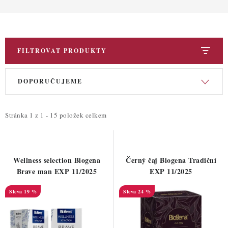
ZDRAVÉ PEČENÍ
DÁRKOVÉ POUKAZY
FILTROVAT PRODUKTY
TÉMATICKÉ PRODUKTY
V
Ř
PROFI BALENÍ
DOPORUČUJEME
ý
a
p
z
NOVÉ ZBOŽÍ
i
e
Stránka
1
z
1
-
15
položek celkem
s
n
ZNAČKY
p
í
r
p
Wellness selection Biogena
Černý čaj Biogena Tradiční
Nepřevzetí zásilky na dobírku
Obchodní podmínky
o
r
Brave man EXP 11/2025
EXP 11/2025
Hodnocení obchodu
Blog
Moje objednávka
d
o
19 %
24 %
Podmínky ochrany osobních údajů
u
d
k
u