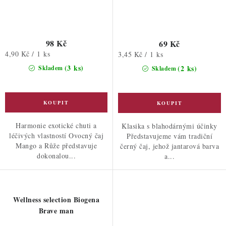
98 Kč
69 Kč
Měrná
4,90 Kč / 1 ks
Měrná
3,45 Kč / 1 ks
cena:
cena:
(3 ks)
(2 ks)
Skladem
Skladem
Harmonie exotické chuti a
Klasika s blahodárnými účinky
léčivých vlastností Ovocný čaj
Představujeme vám tradiční
Mango a Růže představuje
černý čaj, jehož jantarová barva
dokonalou...
a...
Wellness selection Biogena
Brave man