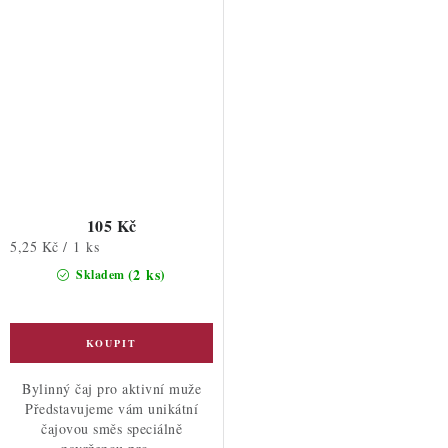
105 Kč
Měrná
5,25 Kč / 1 ks
cena:
(2 ks)
Skladem
Bylinný čaj pro aktivní muže
Představujeme vám unikátní
čajovou směs speciálně