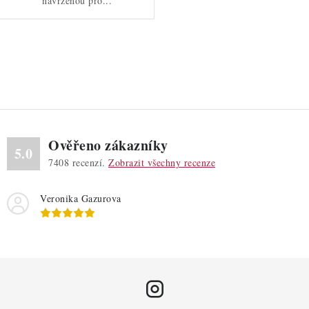
navrženou pro...
O
v
l
á
d
Ověřeno zákazníky
a
5.0
7408
recenzí.
Zobrazit všechny recenze
c
í
Veronika Gazurova
p
r
v
k
y
v