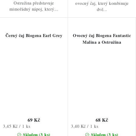
Ostružina představuje
ovocný čaj, který kombinuje
mimořádný nápoj, který...
dvě...
Černý čaj Biogena Earl Grey
Ovocný čaj Biogena Fantastic
Malina a Ostružina
69 Kč
68 Kč
Měrná
Měrná
3,45 Kč / 1 ks
3,40 Kč / 1 ks
cena:
cena:
(3 ks)
(3 ks)
Skladem
Skladem