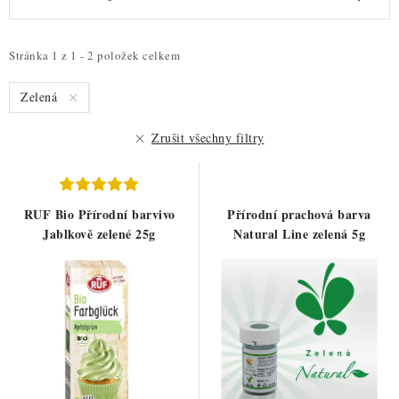
ZDRAVÉ PEČENÍ
ý
a
p
z
DÁRKOVÉ POUKAZY
i
e
Stránka
1
z
1
-
2
položek celkem
s
n
TÉMATICKÉ PRODUKTY
Zelená
p
í
r
p
Zrušit všechny filtry
PROFI BALENÍ
o
r
d
o
NOVÉ ZBOŽÍ
u
d
RUF Bio Přírodní barvivo
Přírodní prachová barva
k
u
ZNAČKY
Jablkově zelené 25g
Natural Line zelená 5g
t
k
ů
t
Nepřevzetí zásilky na dobírku
Obchodní podmínky
ů
Hodnocení obchodu
Blog
Moje objednávka
Podmínky ochrany osobních údajů