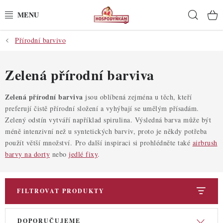
Přejít
Hleda
na
obsah
Přírodní barvivo
POTŘEBY
POMŮCKY
Zelená přírodní barviva
SUROVINY
Zelená přírodní barviva
jsou oblíbená zejména u těch, kteří
preferují čistě přírodní složení a vyhýbají se umělým přísadám.
Zelený odstín vytváří například spirulina. Výsledná barva může být
DEKORACE
méně intenzivní než u syntetických barviv, proto je někdy potřeba
použít větší množství.
Pro další inspiraci si prohlédněte také
airbrush
PRO OSLAVY
barvy na dorty
nebo
jedlé fixy
.
DO KUCHYNĚ
FILTROVAT PRODUKTY
POCHUTINY
V
Ř
DOPORUČUJEME