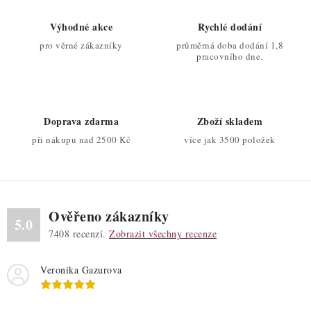
á
d
Výhodné akce
Rychlé dodání
a
pro věrné zákazníky
průměrná doba dodání 1,8
c
pracovního dne.
í
p
r
Doprava zdarma
Zboží skladem
v
při nákupu nad 2500 Kč
více jak 3500 položek
k
y
v
ý
Ověřeno zákazníky
p
5.0
7408
recenzí.
Zobrazit všechny recenze
i
s
Veronika Gazurova
u