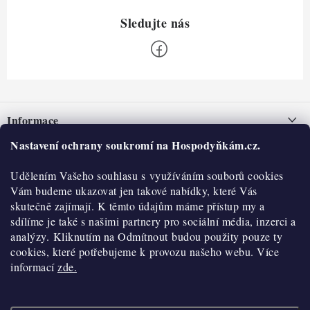
Z
á
Informace
p
a
Nastavení ochrany soukromí na Hospodyňkám.cz.
Nepřevzetí zásilky na dobírku
O nás
t
Obchodní podmínky
Udělením Vašeho souhlasu s využíváním souborů cookies
í
Historie
O nákupu
Vám budeme ukazovat jen takové nabídky, které Vás
Hodnocení obchodu
skutečně zajímají. K těmto údajům máme přístup my a
Kontakty
Reklamace a vratky
sdílíme je také s našimi partnery pro sociální média, inzerci a
Blog
analýzy. Kliknutím na Odmítnout budou použity pouze ty
cookies, které potřebujeme k provozu našeho webu. Více
Moje objednávka
Výdejní místa
informací
zde.
Podmínky ochrany osobních údajů
Cookies