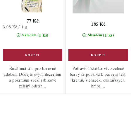
77 Kč
185 Kč
Měrná
3,08 Kč / 1 g
cena:
(1 ks)
(1 ks)
Skladem
Skladem
Rostlinná síla pro barevné
Potravinářské barvivo zelené
zdobení Dodejte svým dezertům
barvy se používá k barvení těst,
a pokrmům svěží jablkově
krémů, šlehaček, cukrářských
zelený odstín...
hmot,...
O
v
l