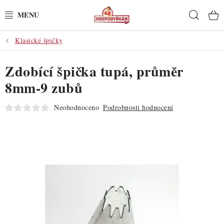
Přejít
Hleda
na
obsah
Klasické špičky
POTŘEBY
Zdobící špička tupá, průměr
POMŮCKY
8mm-9 zubů
SUROVINY
Neohodnoceno
Podrobnosti hodnocení
DEKORACE
PRO OSLAVY
DO KUCHYNĚ
POCHUTINY