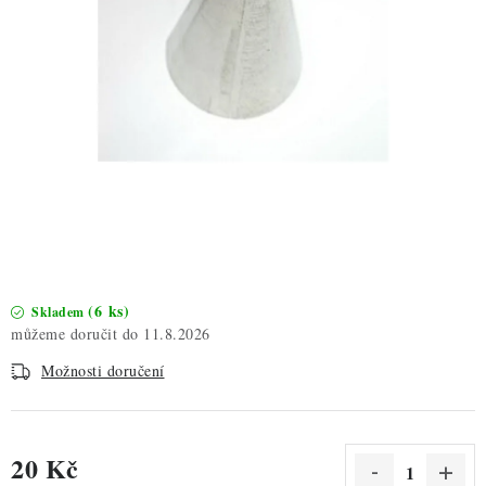
ZDRAVÉ PEČENÍ
DÁRKOVÉ POUKAZY
TÉMATICKÉ PRODUKTY
PROFI BALENÍ
NOVÉ ZBOŽÍ
ZNAČKY
(6 ks)
Skladem
11.8.2026
Nepřevzetí zásilky na dobírku
Obchodní podmínky
Možnosti doručení
Hodnocení obchodu
Blog
Moje objednávka
Podmínky ochrany osobních údajů
20 Kč