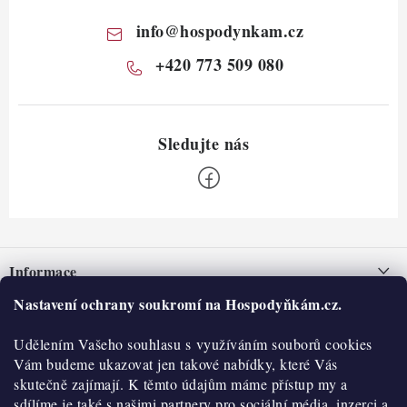
info
@
hospodynkam.cz
+420 773 509 080
Z
á
Informace
p
a
Nastavení ochrany soukromí na Hospodyňkám.cz.
Nepřevzetí zásilky na dobírku
O nás
t
Obchodní podmínky
Udělením Vašeho souhlasu s využíváním souborů cookies
í
Historie
O nákupu
Vám budeme ukazovat jen takové nabídky, které Vás
Hodnocení obchodu
skutečně zajímají. K těmto údajům máme přístup my a
Kontakty
Reklamace a vratky
sdílíme je také s našimi partnery pro sociální média, inzerci a