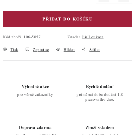
Měrná cena:
PŘIDAT DO KOŠÍKU
Kód zboží:
106-5057
Značka:
Jiří Loukota
Tisk
Zeptat se
Hlídat
Sdílet
Výhodné akce
Rychlé dodání
pro věrné zákazníky
průměrná doba dodání 1,8
pracovního dne.
Doprava zdarma
Zboží skladem