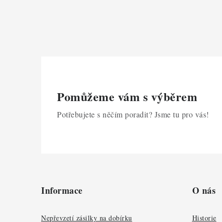
Pomůžeme vám s výběrem
Potřebujete s něčím poradit? Jsme tu pro vás!
Z
á
Informace
O nás
p
a
Nepřevzetí zásilky na dobírku
Historie