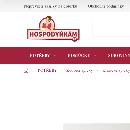
Přejít
Nepřevzetí zásilky na dobírku
Obchodní podmínky
na
obsah
POTŘEBY
POMŮCKY
SUROVIN
Domů
POTŘEBY
Zdobící špičky
Klasické špičky