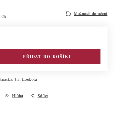
Možnosti doručení
026
PŘIDAT DO KOŠÍKU
Značka:
Jiří Loukota
Hlídat
Sdílet