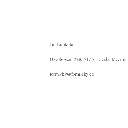
Jiří Loukota
Osvobození 228, 517 71 České Meziříčí
formicky@formicky.cz