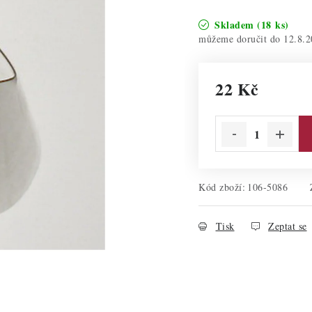
Skladem
(18 ks)
12.8.2
22 Kč
Měrná cena:
Kód zboží:
106-5086
Tisk
Zeptat se