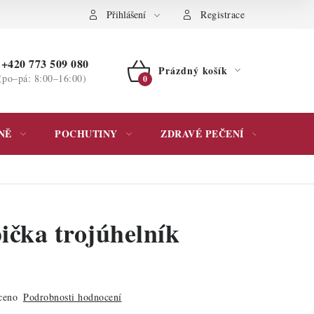
ochrany osobních údajů
Přihlášení
Registrace
+420 773 509 080
Prázdný košík
(po–pá: 8:00–16:00)
NÁKUPNÍ
KOŠÍK
NĚ
POCHUTINY
ZDRAVÉ PEČENÍ
DÁR
ička trojúhelník
ceno
Podrobnosti hodnocení