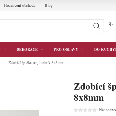
Hodnocení obchodu
Blog
Moje objednávka
Podmínky 
Y
DEKORACE
PRO OSLAVY
DO KUCHY
Zdobící špička trojúhelník 8x8mm
Zdobící šp
8x8mm
Neohodno