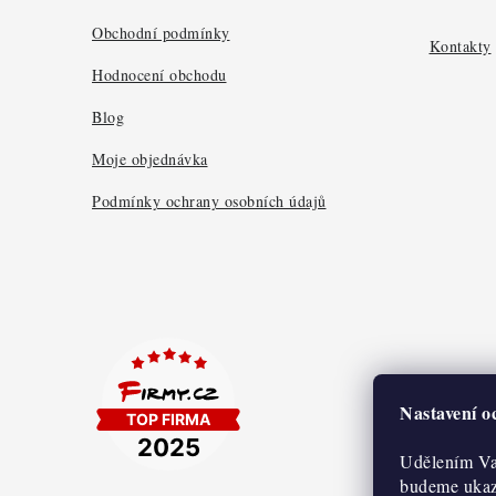
t
Obchodní podmínky
Kontakty
í
Hodnocení obchodu
Blog
Moje objednávka
Podmínky ochrany osobních údajů
Nastavení 
Udělením Va
budeme ukazo