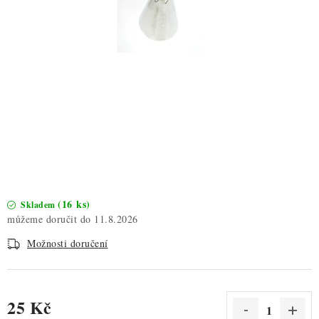
ZDRAVÉ PEČENÍ
DÁRKOVÉ POUKAZY
TÉMATICKÉ PRODUKTY
PROFI BALENÍ
NOVÉ ZBOŽÍ
ZNAČKY
(16 ks)
Skladem
11.8.2026
Nepřevzetí zásilky na dobírku
Obchodní podmínky
Možnosti doručení
Hodnocení obchodu
Blog
Moje objednávka
Podmínky ochrany osobních údajů
25 Kč