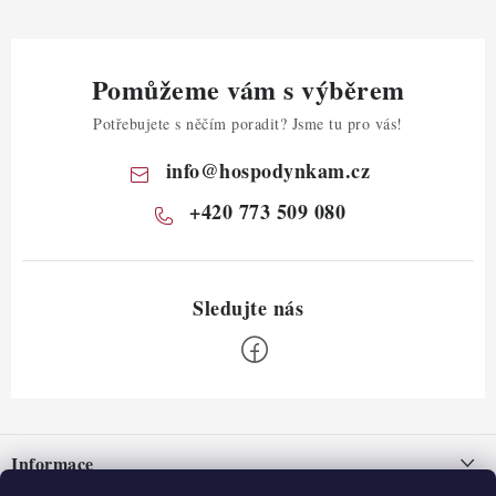
Pomůžeme vám s výběrem
Potřebujete s něčím poradit? Jsme tu pro vás!
info
@
hospodynkam.cz
+420 773 509 080
Z
á
Informace
p