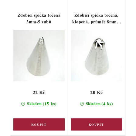
Zdobící špička točená
Zdobící špička točená,
3mm-5 zubů
klopená, průměr 8mm-6
zubů
22 Kč
20 Kč
(15 ks)
(4 ks)
Skladem
Skladem