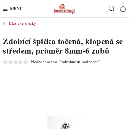
Přejít
Hleda
na
obsah
Klasické špičky
POTŘEBY
Zdobící špička točená, klopená se
POMŮCKY
středem, průměr 8mm-6 zubů
SUROVINY
Neohodnoceno
Podrobnosti hodnocení
DEKORACE
PRO OSLAVY
DO KUCHYNĚ
POCHUTINY