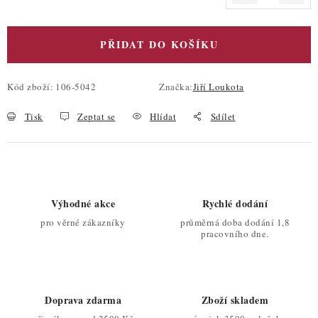
Měrná cena:
PŘIDAT DO KOŠÍKU
Kód zboží:
106-5042
Značka:
Jiří Loukota
Tisk
Zeptat se
Hlídat
Sdílet
Výhodné akce
Rychlé dodání
pro věrné zákazníky
průměrná doba dodání 1,8
pracovního dne.
Doprava zdarma
Zboží skladem