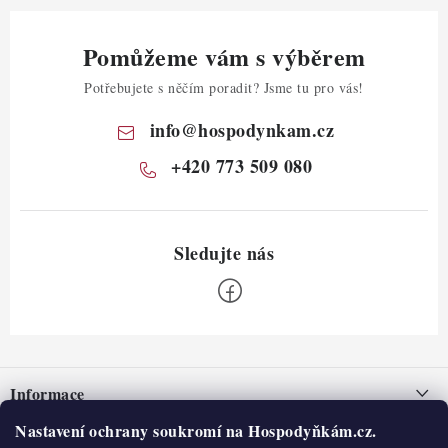
Pomůžeme vám s výběrem
Potřebujete s něčím poradit? Jsme tu pro vás!
info
@
hospodynkam.cz
+420 773 509 080
Z
á
Informace
p
a
Nastavení ochrany soukromí na Hospodyňkám.cz.
Nepřevzetí zásilky na dobírku
O nás