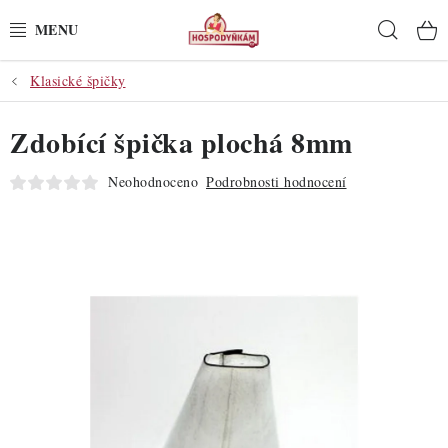
Přejít
Hleda
na
obsah
Klasické špičky
POTŘEBY
Zdobící špička plochá 8mm
POMŮCKY
Neohodnoceno
Podrobnosti hodnocení
SUROVINY
DEKORACE
PRO OSLAVY
DO KUCHYNĚ
POCHUTINY