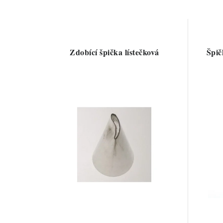
Zdobící špička lístečková
Špič