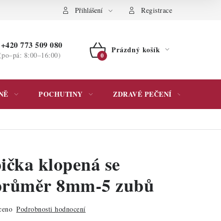
ochrany osobních údajů
Přihlášení
Registrace
+420 773 509 080
Prázdný košík
(po–pá: 8:00–16:00)
NÁKUPNÍ
KOŠÍK
NĚ
POCHUTINY
ZDRAVÉ PEČENÍ
DÁR
ička klopená se
 průměr 8mm-5 zubů
ceno
Podrobnosti hodnocení