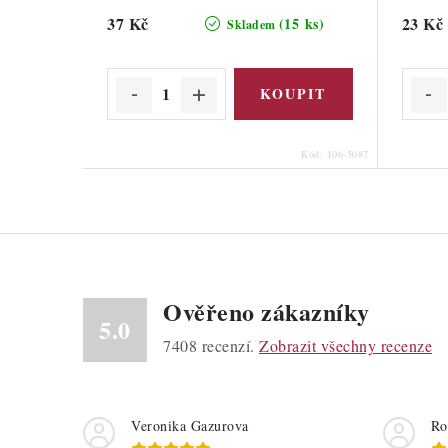
37 Kč
23 Kč
(15 ks)
Skladem
Kód:
106-5087
Ověřeno zákazníky
5.0
7408
recenzí.
Zobrazit všechny recenze
Veronika Gazurova
Ro