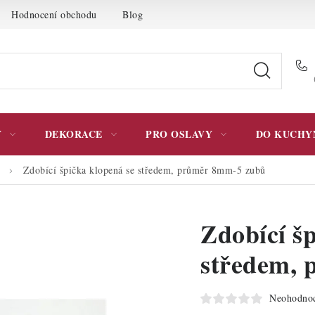
Hodnocení obchodu
Blog
Moje objednávka
Podmínky 
Y
DEKORACE
PRO OSLAVY
DO KUCHY
Zdobící špička klopená se středem, průměr 8mm-5 zubů
Zdobící šp
středem,
Neohodno