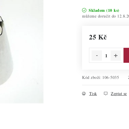
Skladem
(10 ks)
12.8.2
25 Kč
Měrná cena:
Kód zboží:
106-5035
Tisk
Zeptat se