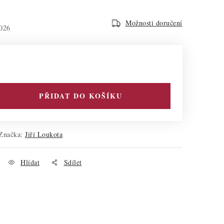
Možnosti doručení
026
PŘIDAT DO KOŠÍKU
Značka:
Jiří Loukota
Hlídat
Sdílet