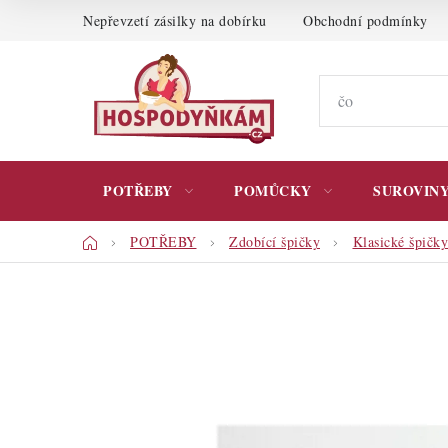
Přejít
Nepřevzetí zásilky na dobírku
Obchodní podmínky
na
obsah
POTŘEBY
POMŮCKY
SUROVIN
Domů
POTŘEBY
Zdobící špičky
Klasické špičky