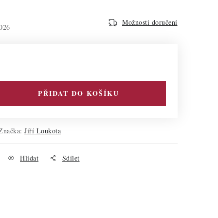
Možnosti doručení
026
PŘIDAT DO KOŠÍKU
Značka:
Jiří Loukota
Hlídat
Sdílet