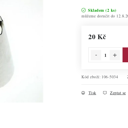
Skladem
(2 ks)
12.8.2
20 Kč
Měrná cena:
Kód zboží:
106-5034
Tisk
Zeptat se