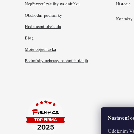
a
Nepřevzetí zásilky na dobírku
Historie
t
Obchodní podmínky
Kontakty
í
Hodnocení obchodu
Blog
Moje objednávka
Podmínky ochrany osobních údajů
Nastavení 
Udělením Va