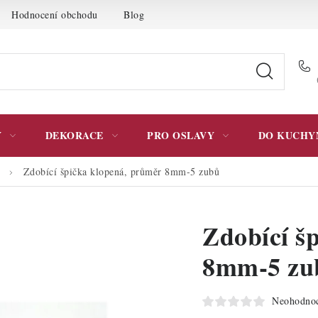
Hodnocení obchodu
Blog
Moje objednávka
Podmínky 
Y
DEKORACE
PRO OSLAVY
DO KUCHY
Zdobící špička klopená, průměr 8mm-5 zubů
Zdobící š
8mm-5 zu
Neohodno