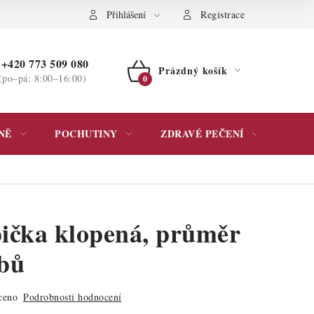
ochrany osobních údajů
Přihlášení
Registrace
+420 773 509 080
Prázdný košík
(po–pá: 8:00–16:00)
NÁKUPNÍ
KOŠÍK
NĚ
POCHUTINY
ZDRAVÉ PEČENÍ
DÁR
pička klopená, průměr
bů
ceno
Podrobnosti hodnocení