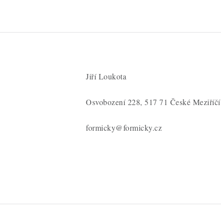
Jiří Loukota
Osvobození 228, 517 71 České Meziříčí
formicky@formicky.cz