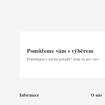
Pomůžeme vám s výběrem
Potřebujete s něčím poradit? Jsme tu pro vás!
Z
á
Informace
O nás
p