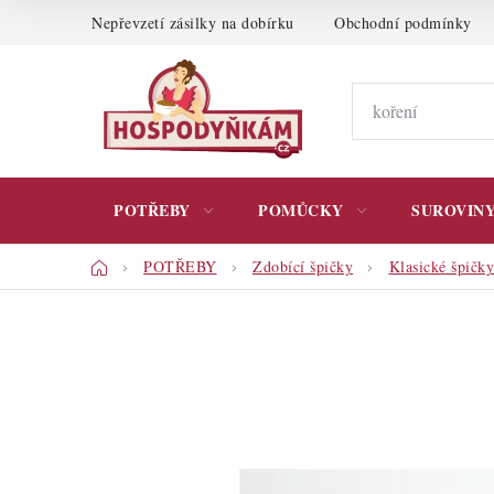
Přejít
Nepřevzetí zásilky na dobírku
Obchodní podmínky
na
obsah
POTŘEBY
POMŮCKY
SUROVIN
Domů
POTŘEBY
Zdobící špičky
Klasické špičky