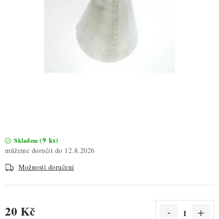
ZDRAVÉ PEČENÍ
DÁRKOVÉ POUKAZY
TÉMATICKÉ PRODUKTY
PROFI BALENÍ
NOVÉ ZBOŽÍ
ZNAČKY
(9 ks)
Skladem
12.8.2026
Nepřevzetí zásilky na dobírku
Obchodní podmínky
Možnosti doručení
Hodnocení obchodu
Blog
Moje objednávka
Podmínky ochrany osobních údajů
20 Kč