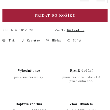
Měrná cena:
PŘIDAT DO KOŠÍKU
Kód zboží:
106-5020
Značka:
Jiří Loukota
Tisk
Zeptat se
Hlídat
Sdílet
Výhodné akce
Rychlé dodání
pro věrné zákazníky
průměrná doba dodání 1,8
pracovního dne.
Doprava zdarma
Zboží skladem