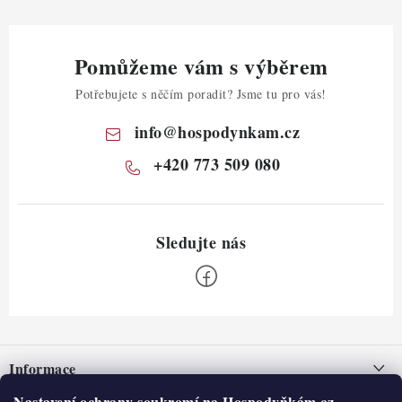
Pomůžeme vám s výběrem
Potřebujete s něčím poradit? Jsme tu pro vás!
info
@
hospodynkam.cz
+420 773 509 080
Z
á
Informace
p
Nastavení ochrany soukromí na Hospodyňkám.cz.