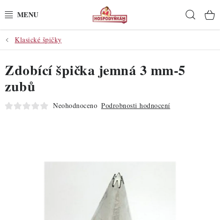
Přejít
Hleda
na
obsah
Klasické špičky
POTŘEBY
Zdobící špička jemná 3 mm-5
POMŮCKY
zubů
SUROVINY
Neohodnoceno
Podrobnosti hodnocení
DEKORACE
PRO OSLAVY
DO KUCHYNĚ
POCHUTINY