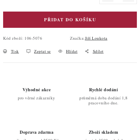
Měrná cena:
PŘIDAT DO KOŠÍKU
Kód zboží:
106-5076
Značka:
Jiří Loukota
Tisk
Zeptat se
Hlídat
Sdílet
Výhodné akce
Rychlé dodání
pro věrné zákazníky
průměrná doba dodání 1,8
pracovního dne.
Doprava zdarma
Zboží skladem