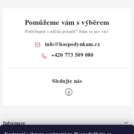
Pomůžeme vám s výběrem
Potřebujete s něčím poradit? Jsme tu pro vás!
info
@
hospodynkam.cz
+420 773 509 080
Z
á
Informace
p
Nastavení ochrany soukromí na Hospodyňkám.cz.