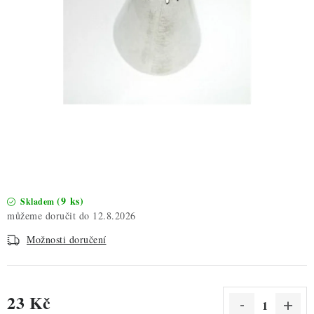
ZDRAVÉ PEČENÍ
DÁRKOVÉ POUKAZY
TÉMATICKÉ PRODUKTY
PROFI BALENÍ
NOVÉ ZBOŽÍ
ZNAČKY
(9 ks)
Skladem
12.8.2026
Nepřevzetí zásilky na dobírku
Obchodní podmínky
Možnosti doručení
Hodnocení obchodu
Blog
Moje objednávka
Podmínky ochrany osobních údajů
23 Kč