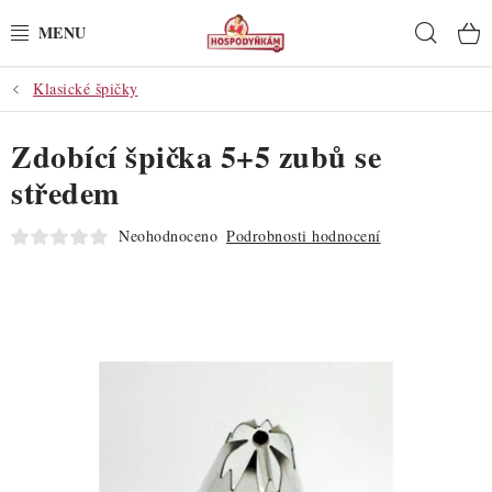
Přejít
Hleda
na
obsah
Klasické špičky
POTŘEBY
Zdobící špička 5+5 zubů se
POMŮCKY
středem
SUROVINY
Neohodnoceno
Podrobnosti hodnocení
DEKORACE
PRO OSLAVY
DO KUCHYNĚ
POCHUTINY