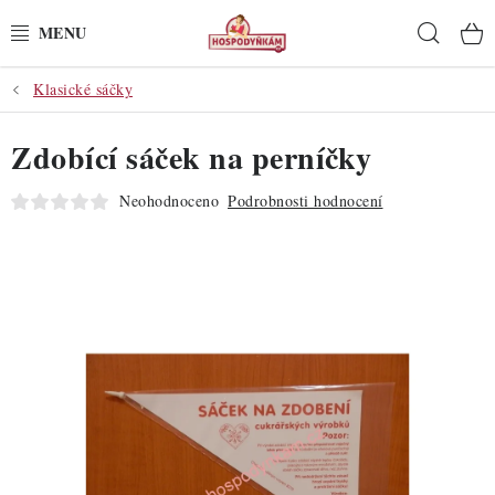
Přejít
Hleda
na
obsah
Klasické sáčky
POTŘEBY
Zdobící sáček na perníčky
POMŮCKY
Neohodnoceno
Podrobnosti hodnocení
SUROVINY
DEKORACE
PRO OSLAVY
DO KUCHYNĚ
POCHUTINY