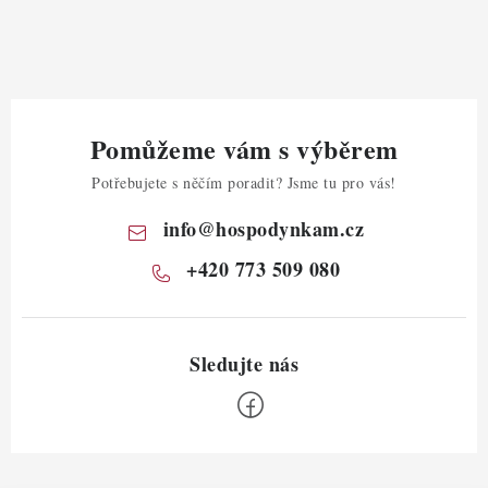
Pomůžeme vám s výběrem
Potřebujete s něčím poradit? Jsme tu pro vás!
info
@
hospodynkam.cz
+420 773 509 080
Z