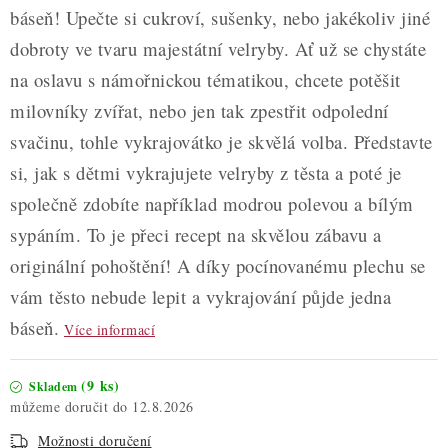
báseň! Upečte si cukroví, sušenky, nebo jakékoliv jiné
dobroty ve tvaru majestátní velryby. Ať už se chystáte
na oslavu s námořnickou tématikou, chcete potěšit
milovníky zvířat, nebo jen tak zpestřit odpolední
svačinu, tohle vykrajovátko je skvělá volba. Představte
si, jak s dětmi vykrajujete velryby z těsta a poté je
společně zdobíte například modrou polevou a bílým
sypáním. To je přeci recept na skvělou zábavu a
originální pohoštění! A díky pocínovanému plechu se
vám těsto nebude lepit a vykrajování půjde jedna
báseň.
Více informací
(9 ks)
Skladem
12.8.2026
Možnosti doručení