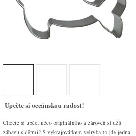
ZDRAVÉ PEČENÍ
DÁRKOVÉ POUKAZY
TÉMATICKÉ PRODUKTY
PROFI BALENÍ
NOVÉ ZBOŽÍ
ZNAČKY
Nepřevzetí zásilky na dobírku
Obchodní podmínky
Upečte si oceánskou radost!
Hodnocení obchodu
Blog
Moje objednávka
Podmínky ochrany osobních údajů
Chcete si upéct něco originálního a zároveň si užít
zábavu s dětmi? S vykrajovátkem velryba to jde jedna