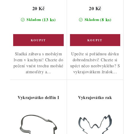
20 Kč
20 Kč
(13 ks)
(8 ks)
Skladem
Skladem
Sladká zábava s mořským
Upečte si pořádnou dávku
lvem v kuchyni! Chcete do
dobrodružství! Chcete si
pečení vnést trochu mořské
upéct něco neobvyklého? S
atmosféry a...
vykrajovátkem žralok...
Vykrajovátko delfín I
Vykrajovátko rak