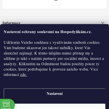
Z
á
Informace
p
a
Nastavení ochrany soukromí na Hospodyňkám.cz.
Nepřevzetí zásilky na dobírku
O nás
t
Obchodní podmínky
Udělením Vašeho souhlasu s využíváním souborů cookies
í
Historie
O nákupu
Vám budeme ukazovat jen takové nabídky, které Vás
Hodnocení obchodu
skutečně zajímají. K těmto údajům máme přístup my a
Kontakty
Reklamace a vratky
sdílíme je také s našimi partnery pro sociální média, inzerci a
Blog
analýzy. Kliknutím na Odmítnout budou použity pouze ty
cookies, které potřebujeme k provozu našeho webu. Více
Moje objednávka
Výdejní místa
informací
zde.
Podmínky ochrany osobních údajů
Cookies
Nastavení
Vydělávejte s námi
Copyright 2026
Hospodyňkám.cz
. Všechna práva vyhrazena.
Upravit nastavení
cookies
Velkoobchod
Zobrazit