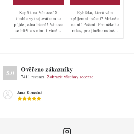
Kapřík na Vánoce? S
Rybička, která vám
tímhle vykrajovátkem to
zpříjemní pečení? Mrkněte
půjde jedna báseň! Vánoce
na ni! Pečení. Pro někoho
se blíží a s nimi i vůně...
relax, pro jiného nutné...
Ověřeno zákazníky
5.0
7411
recenzí.
Zobrazit všechny recenze
Jana Konečná