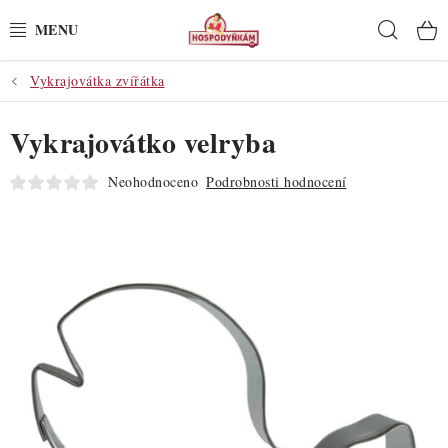
Přejít
Hleda
na
obsah
Vykrajovátka zvířátka
POTŘEBY
Vykrajovátko velryba
POMŮCKY
Neohodnoceno
Podrobnosti hodnocení
SUROVINY
DEKORACE
PRO OSLAVY
DO KUCHYNĚ
POCHUTINY