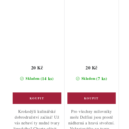
20 Kč
20 Kč
(14 ks)
(7 ks)
Skladem
Skladem
Krokodýlí kulinářské
Pro všechny milovníky
dobrodružství začíná! Už
moře Delfíni jsou prostě
vás nebaví ty nudné tvary
nádherná a hravá stvoření.
lineckého? Chcete oživit...
Vykrajovátko ve tvaru...