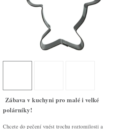
ZDRAVÉ PEČENÍ
DÁRKOVÉ POUKAZY
TÉMATICKÉ PRODUKTY
PROFI BALENÍ
NOVÉ ZBOŽÍ
ZNAČKY
Nepřevzetí zásilky na dobírku
Obchodní podmínky
Zábava v kuchyni pro malé i velké
Hodnocení obchodu
Blog
Moje objednávka
polárníky!
Podmínky ochrany osobních údajů
Chcete do pečení vnést trochu roztomilosti a