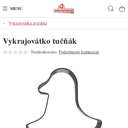
Přejít
Hleda
na
obsah
Vykrajovátka zvířátka
POTŘEBY
Vykrajovátko tučňák
POMŮCKY
Neohodnoceno
Podrobnosti hodnocení
SUROVINY
DEKORACE
PRO OSLAVY
DO KUCHYNĚ
POCHUTINY