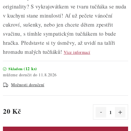
originality? S vykrajovátkem ve tvaru tučňáka se nuda
v kuchyni stane minulostí! Ať už pečete vánoční
cukroví, sušenky, nebo jen chcete dětem zpestřit
svačinu, s tímhle sympatickým tučňákem to bude
hračka. Představte si ty úsměvy, až uvidí na talíři
hromadu malých tučňáků!
Více informací
(12 ks)
Skladem
11.8.2026
Možnosti doručení
20 Kč
Měrná cena: