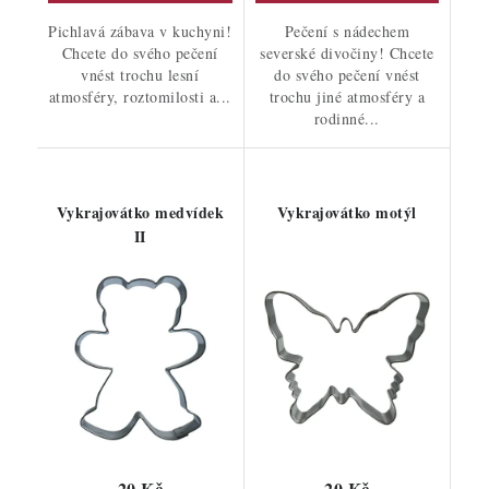
Pichlavá zábava v kuchyni!
Pečení s nádechem
Chcete do svého pečení
severské divočiny! Chcete
vnést trochu lesní
do svého pečení vnést
atmosféry, roztomilosti a...
trochu jiné atmosféry a
rodinné...
Vykrajovátko medvídek
Vykrajovátko motýl
II
20 Kč
20 Kč