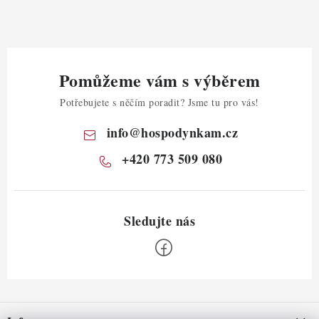
Pomůžeme vám s výběrem
Potřebujete s něčím poradit? Jsme tu pro vás!
info
@
hospodynkam.cz
+420 773 509 080
Z
á