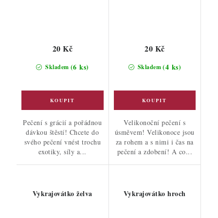
20 Kč
20 Kč
(6 ks)
(4 ks)
Skladem
Skladem
Pečení s grácií a pořádnou
Velikonoční pečení s
dávkou štěstí! Chcete do
úsměvem! Velikonoce jsou
svého pečení vnést trochu
za rohem a s nimi i čas na
exotiky, síly a...
pečení a zdobení! A co...
Vykrajovátko želva
Vykrajovátko hroch