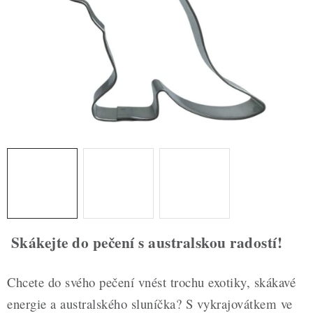
ZDRAVÉ PEČENÍ
DÁRKOVÉ POUKAZY
TÉMATICKÉ PRODUKTY
PROFI BALENÍ
NOVÉ ZBOŽÍ
ZNAČKY
Nepřevzetí zásilky na dobírku
Obchodní podmínky
Skákejte do pečení s australskou radostí!
Hodnocení obchodu
Blog
Moje objednávka
Podmínky ochrany osobních údajů
Chcete do svého pečení vnést trochu exotiky, skákavé
energie a australského sluníčka? S vykrajovátkem ve