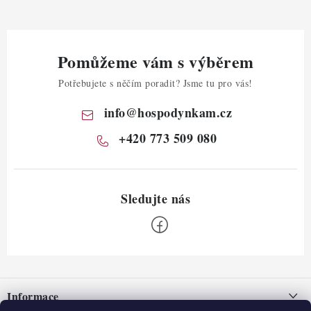
Pomůžeme vám s výběrem
Potřebujete s něčím poradit? Jsme tu pro vás!
info
@
hospodynkam.cz
+420 773 509 080
Z
á
Informace
p