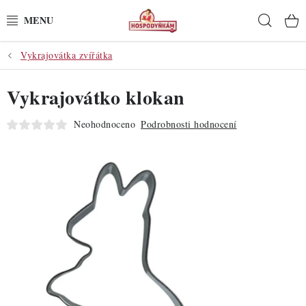
Přejít
Hleda
na
obsah
Vykrajovátka zvířátka
POTŘEBY
Vykrajovátko klokan
POMŮCKY
Neohodnoceno
Podrobnosti hodnocení
SUROVINY
DEKORACE
PRO OSLAVY
DO KUCHYNĚ
POCHUTINY