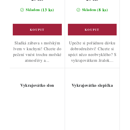
(13 ks)
(8 ks)
Skladem
Skladem
Sladká zábava s mořským
Upečte si pořádnou dávku
lvem v kuchyni! Chcete do
dobrodružství! Chcete si
pečení vnést trochu mořské
upéct něco neobvyklého? S
atmosféry a...
vykrajovátkem žralok...
Vykrajovátko slon
Vykrajovátko slepička