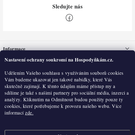
Z
á
Informace
p
a
Nastavení ochrany soukromí na Hospodyňkám.cz.
Nepřevzetí zásilky na dobírku
O nás
t
Obchodní podmínky
Udělením Vašeho souhlasu s využíváním souborů cookies
í
Historie
O nákupu
Vám budeme ukazovat jen takové nabídky, které Vás
Hodnocení obchodu
skutečně zajímají. K těmto údajům máme přístup my a
Kontakty
Reklamace a vratky
sdílíme je také s našimi partnery pro sociální média, inzerci a
Blog
analýzy. Kliknutím na Odmítnout budou použity pouze ty
cookies, které potřebujeme k provozu našeho webu. Více
Moje objednávka
Výdejní místa
informací
zde.
Podmínky ochrany osobních údajů
Cookies