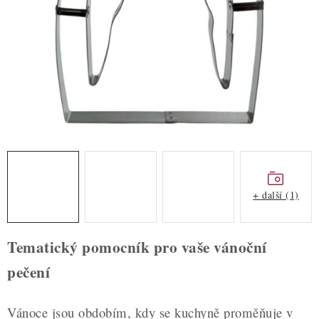
ZDRAVÉ PEČENÍ
DÁRKOVÉ POUKAZY
TÉMATICKÉ PRODUKTY
PROFI BALENÍ
NOVÉ ZBOŽÍ
ZNAČKY
+ další (1)
Nepřevzetí zásilky na dobírku
Obchodní podmínky
Tematický pomocník pro vaše vánoční
Hodnocení obchodu
Blog
Moje objednávka
pečení
Podmínky ochrany osobních údajů
Vánoce jsou obdobím, kdy se kuchyně proměňuje v