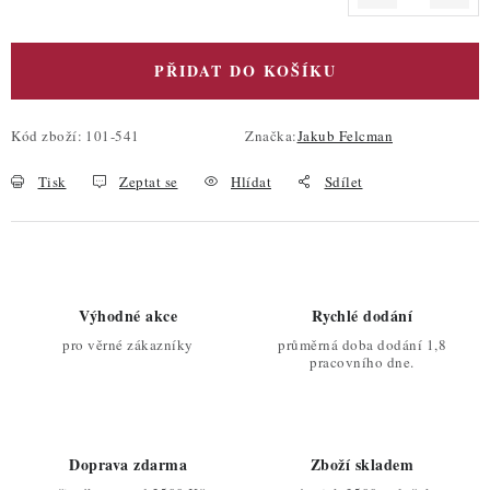
Měrná cena:
PŘIDAT DO KOŠÍKU
Kód zboží:
101-541
Značka:
Jakub Felcman
Tisk
Zeptat se
Hlídat
Sdílet
Výhodné akce
Rychlé dodání
pro věrné zákazníky
průměrná doba dodání 1,8
pracovního dne.
Doprava zdarma
Zboží skladem