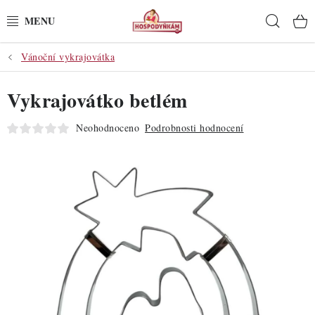
Přejít
Hleda
na
obsah
Vánoční vykrajovátka
POTŘEBY
Vykrajovátko betlém
POMŮCKY
Neohodnoceno
Podrobnosti hodnocení
SUROVINY
DEKORACE
PRO OSLAVY
DO KUCHYNĚ
POCHUTINY