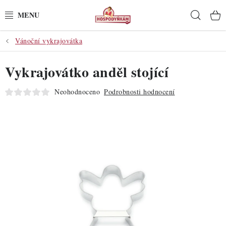
Přejít
Hleda
na
obsah
Vánoční vykrajovátka
POTŘEBY
Vykrajovátko anděl stojící
POMŮCKY
Neohodnoceno
Podrobnosti hodnocení
SUROVINY
DEKORACE
PRO OSLAVY
DO KUCHYNĚ
POCHUTINY