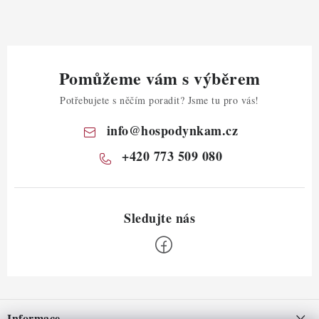
Pomůžeme vám s výběrem
Potřebujete s něčím poradit? Jsme tu pro vás!
info
@
hospodynkam.cz
+420 773 509 080
Z
á
Informace