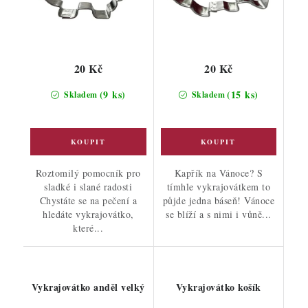
20 Kč
20 Kč
(9 ks)
(15 ks)
Skladem
Skladem
Roztomilý pomocník pro
Kapřík na Vánoce? S
sladké i slané radosti
tímhle vykrajovátkem to
Chystáte se na pečení a
půjde jedna báseň! Vánoce
hledáte vykrajovátko,
se blíží a s nimi i vůně...
které...
Vykrajovátko anděl velký
Vykrajovátko košík