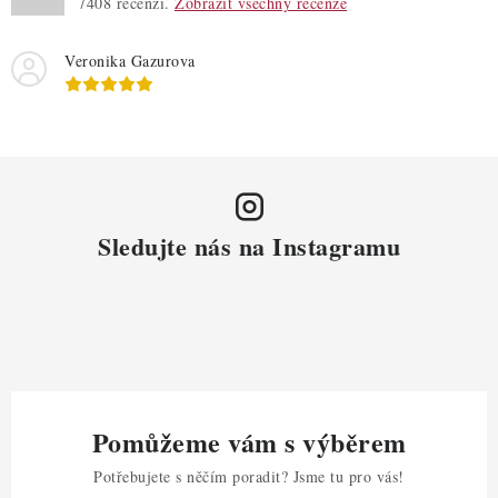
7408
recenzí.
Zobrazit všechny recenze
i
s
Veronika Gazurova
u
Sledujte nás na Instagramu
Pomůžeme vám s výběrem
Potřebujete s něčím poradit? Jsme tu pro vás!