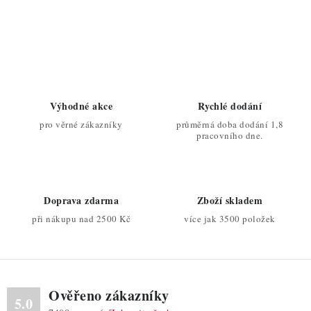
O
v
l
á
d
Výhodné akce
Rychlé dodání
a
pro věrné zákazníky
průměrná doba dodání 1,8
c
pracovního dne.
í
p
r
Doprava zdarma
Zboží skladem
v
při nákupu nad 2500 Kč
více jak 3500 položek
k
y
v
ý
Ověřeno zákazníky
p
5.0