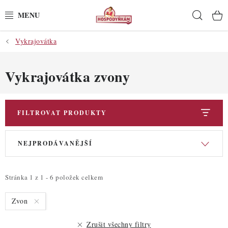
Přejít
Hleda
na
obsah
Vykrajovátka
POTŘEBY
POMŮCKY
Vykrajovátka zvony
SUROVINY
FILTROVAT PRODUKTY
DEKORACE
V
Ř
NEJPRODÁVANĚJŠÍ
ý
a
PRO OSLAVY
p
z
i
e
DO KUCHYNĚ
Stránka
1
z
1
-
6
položek celkem
s
n
Zvon
POCHUTINY
p
í
r
p
Zrušit všechny filtry