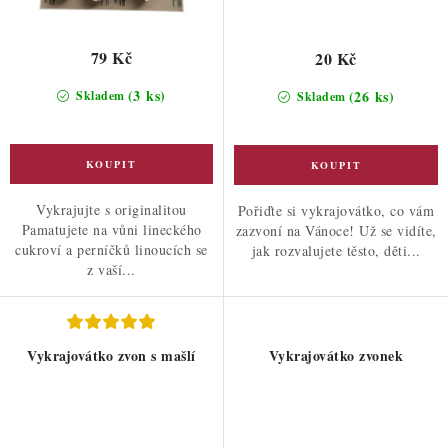
79 Kč
20 Kč
(3 ks)
(26 ks)
Skladem
Skladem
Vykrajujte s originalitou
Pořiďte si vykrajovátko, co vám
Pamatujete na vůni lineckého
zazvoní na Vánoce! Už se vidíte,
cukroví a perníčků linoucích se
jak rozvalujete těsto, děti...
z vaší...
Vykrajovátko zvon s mašlí
Vykrajovátko zvonek