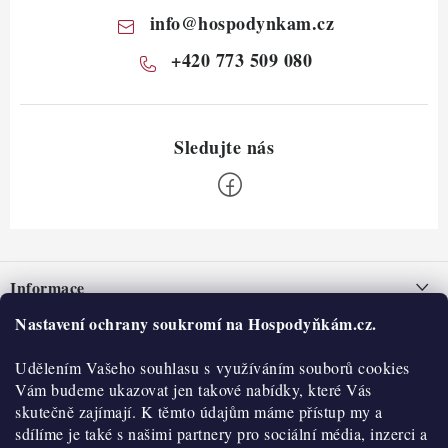
info
@
hospodynkam.cz
+420 773 509 080
Z
á
Informace
p
a
Nastavení ochrany soukromí na Hospodyňkám.cz.
Nepřevzetí zásilky na dobírku
O nás
t
Obchodní podmínky
Udělením Vašeho souhlasu s využíváním souborů cookies
í
Historie
O nákupu
Vám budeme ukazovat jen takové nabídky, které Vás
Hodnocení obchodu
skutečně zajímají. K těmto údajům máme přístup my a
Kontakty
Reklamace a vratky
sdílíme je také s našimi partnery pro sociální média, inzerci a
Blog