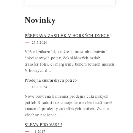
Novinky
PŘEPRAVA ZÁSILEK V HORKÝCH DNECH
25.5.2026
Vážení zákazníci, zvažte nutnost objednávání
čokoládových polev, čokoládových ozdob,
transfer fólií, či margarínu během letních měsíců.
V horkých d...
Prodejna cukrářských potřeb
18.8.2024
Nově otevřená kamenná prodejna cukrářských
potřeb S radostí oznamujeme otevření naší nové
kamenné prodejny cukrářských potřeb. Zveme
všechny nadšence...
SLEVA PRO VÁS!!!
4.1.2017