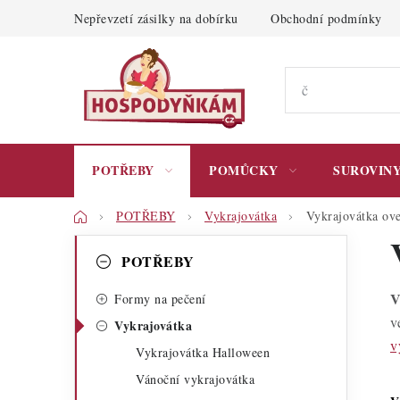
Přejít
Nepřevzetí zásilky na dobírku
Obchodní podmínky
na
obsah
POTŘEBY
POMŮCKY
SUROVIN
Domů
POTŘEBY
Vykrajovátka
Vykrajovátka ov
P
K
Přeskočit
POTŘEBY
kategorie
a
o
V
t
Formy na pečení
s
v
Vykrajovátka
e
t
v
Vykrajovátka Halloween
g
r
Vánoční vykrajovátka
o