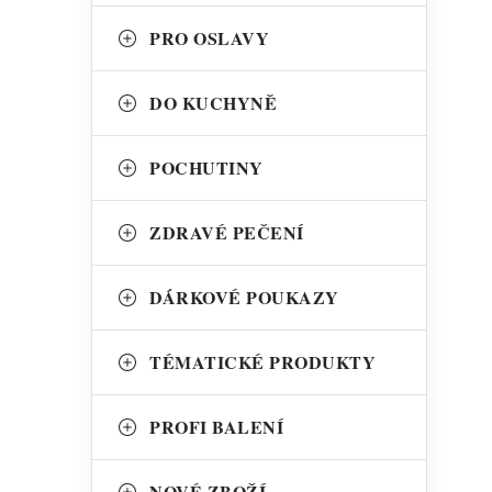
l
PRO OSLAVY
DO KUCHYNĚ
POCHUTINY
í
ZDRAVÉ PEČENÍ
DÁRKOVÉ POUKAZY
TÉMATICKÉ PRODUKTY
PROFI BALENÍ
NOVÉ ZBOŽÍ