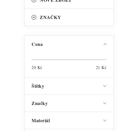
i
ZNAČKY
s
Cena
20
Kč
21
Kč
Štítky
Značky
Materiál