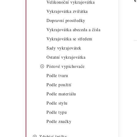
V
Velikonoční vykrajovátka
a
r
Vykrajovátka zvířátka
n
i
Dopravní prostředky
n
e
Vykrajovátka abeceda a čísla
í
Vykrajovátka se středem
Sady vykrajovátek
p
Ostatní vykrajovátka
a
Pístové vypichovače
n
Podle tvaru
e
i
Podle použití
Podle materiálu
l
Podle stylu
Podle typu
Podle značky
Zdobící špičky