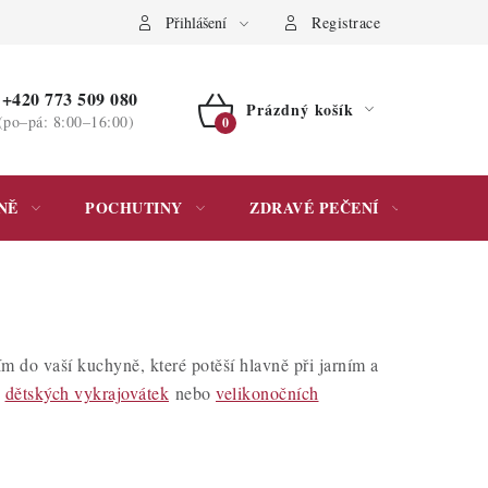
ochrany osobních údajů
Přihlášení
Registrace
+420 773 509 080
Prázdný košík
(po–pá: 8:00–16:00)
NÁKUPNÍ
KOŠÍK
NĚ
POCHUTINY
ZDRAVÉ PEČENÍ
DÁR
 do vaší kuchyně, které potěší hlavně při jarním a
u
dětských vykrajovátek
nebo
velikonočních