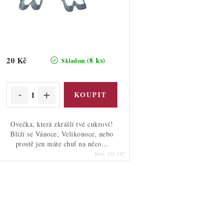
d
d
u
u
k
k
t
20 Kč
(8 ks)
Skladem
ů
ů
Ovečka, která zkrášlí tvé cukroví!
Blíží se Vánoce, Velikonoce, nebo
prostě jen máte chuť na něco...
Kód:
101-187
O
v