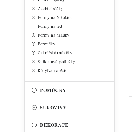
Zdobící sáčky
Formy na čokoládu
Formy na led
Formy na nanuky
t
Formičky
Cukrářské trubičky
Silikonové podložky
Rádýlka na těsto
POMŮCKY
SUROVINY
DEKORACE