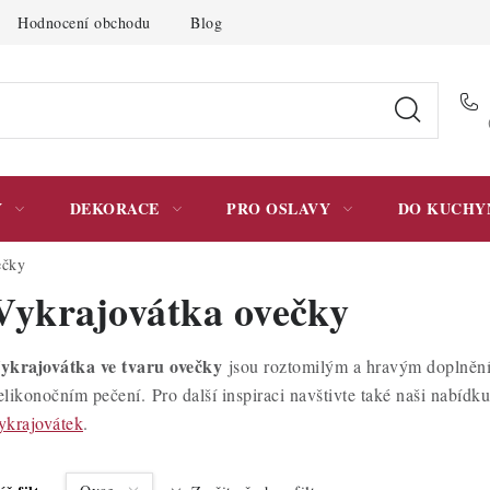
Hodnocení obchodu
Blog
Moje objednávka
Podmínky 
Y
DEKORACE
PRO OSLAVY
DO KUCHY
ečky
Vykrajovátka ovečky
ykrajovátka ve tvaru ovečky
jsou roztomilým a hravým doplněním
elikonočním pečení. Pro další inspiraci navštivte také naši nabídk
ykrajovátek
.