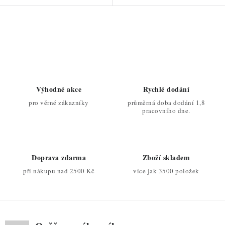
O
v
l
á
d
Výhodné akce
Rychlé dodání
a
pro věrné zákazníky
průměrná doba dodání 1,8
c
pracovního dne.
í
p
r
Doprava zdarma
Zboží skladem
v
při nákupu nad 2500 Kč
více jak 3500 položek
k
y
v
ý