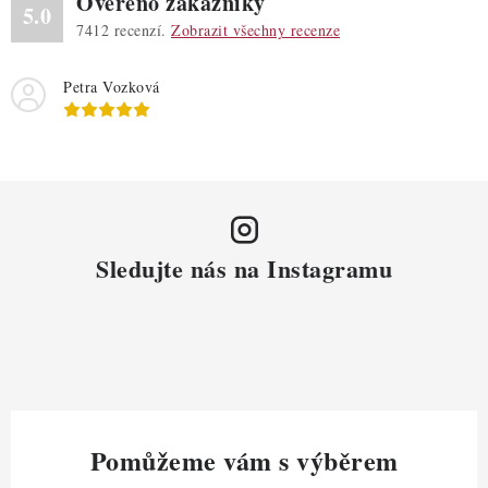
Ověřeno zákazníky
p
5.0
7412
recenzí.
Zobrazit všechny recenze
i
s
Petra Vozková
u
Sledujte nás na Instagramu
Pomůžeme vám s výběrem