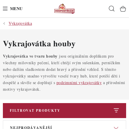
Přejít
Hleda
na
obsah
Vykrajovátka
POTŘEBY
POMŮCKY
Vykrajovátka houby
SUROVINY
Vykrajovátka ve tvaru houby
jsou originálním doplňkem pro
všechny milovníky pečení, kteří chtějí svým sušenkám, perníčkům
nebo dalším sladkostem dodat hravý a přírodní vzhled. S těmito
DEKORACE
vykrajovátky snadno vytvoříte veselé tvary hub, které potěší děti i
dospělé a skvěle se doplňují s
podzimními vykrajovátky
a přírodními
PRO OSLAVY
motivy vykrajovátek.
DO KUCHYNĚ
FILTROVAT PRODUKTY
POCHUTINY
V
Ř
NEJPRODÁVANĚJŠÍ