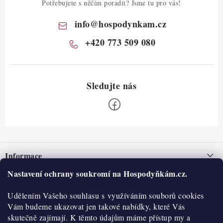
Potřebujete s něčím poradit? Jsme tu pro vás!
info
@
hospodynkam.cz
+420 773 509 080
Z
á
Informace
p
a
Nastavení ochrany soukromí na Hospodyňkám.cz.
Nepřevzetí zásilky na dobírku
O nás
t
Obchodní podmínky
Udělením Vašeho souhlasu s využíváním souborů cookies
í
Historie
O nákupu
Vám budeme ukazovat jen takové nabídky, které Vás
Hodnocení obchodu
skutečně zajímají. K těmto údajům máme přístup my a