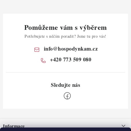
Pomůžeme vám s výběrem
Potřebujete s něčím poradit? Jsme tu pro vás!
info
@
hospodynkam.cz
+420 773 509 080
Z
á
Informace
p