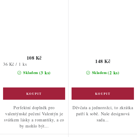
108 Kč
148 Kč
Měrná
36 Kč / 1 ks
cena:
(3 ks)
(2 ks)
Skladem
Skladem
Perfektní doplněk pro
Děvčata a jednorožci, to zkrátka
valentýnské pečení Valentýn je
patří k sobě. Naše designová
svátkem lásky a romantiky, a co
sada...
by mohlo být...