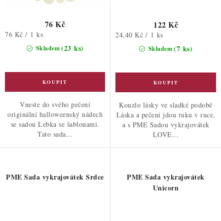
76 Kč
122 Kč
Měrná
76 Kč / 1 ks
Měrná
24,40 Kč / 1 ks
cena:
cena:
(23 ks)
(7 ks)
Skladem
Skladem
Vneste do svého pečení
Kouzlo lásky ve sladké podobě
originální halloweenský nádech
Láska a pečení jdou ruku v ruce,
se sadou Lebka se šablonami.
a s PME Sadou vykrajovátek
Tato sada...
LOVE...
PME Sada vykrajovátek Srdce
PME Sada vykrajovátek
Unicorn