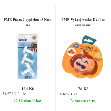
ZDRAVÉ PEČENÍ
o
r
d
o
DÁRKOVÉ POUKAZY
u
d
PME Pístový vypichovač Kost
PME Vykrajovátko Dýně se
k
u
3ks
šablonami
TÉMATICKÉ PRODUKTY
t
k
ů
t
PROFI BALENÍ
ů
NOVÉ ZBOŽÍ
ZNAČKY
Nepřevzetí zásilky na dobírku
Obchodní podmínky
Hodnocení obchodu
Blog
Moje objednávka
164 Kč
76 Kč
Měrná
54,67 Kč / 1 ks
Měrná
76 Kč / 1 ks
Podmínky ochrany osobních údajů
cena:
cena:
(4 ks)
(8 ks)
Skladem
Skladem