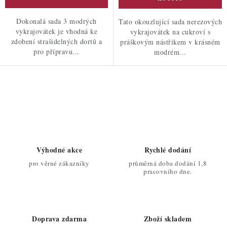
Dokonalá sada 3 modrých
Tato okouzlující sada nerezových
vykrajovátek je vhodná ke
vykrajovátek na cukroví s
zdobení strašidelných dortů a
práškovým nástřikem v krásném
pro přípravu...
modrém...
O
v
l
á
d
Výhodné akce
Rychlé dodání
a
pro věrné zákazníky
průměrná doba dodání 1,8
c
pracovního dne.
í
p
r
Doprava zdarma
Zboží skladem