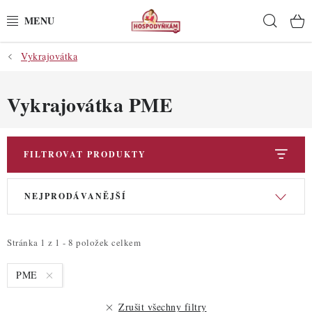
Přejít
Hleda
na
obsah
Vykrajovátka
POTŘEBY
POMŮCKY
Vykrajovátka PME
SUROVINY
FILTROVAT PRODUKTY
DEKORACE
V
Ř
NEJPRODÁVANĚJŠÍ
ý
a
PRO OSLAVY
p
z
i
e
DO KUCHYNĚ
Stránka
1
z
1
-
8
položek celkem
s
n
PME
POCHUTINY
p
í
r
p
Zrušit všechny filtry