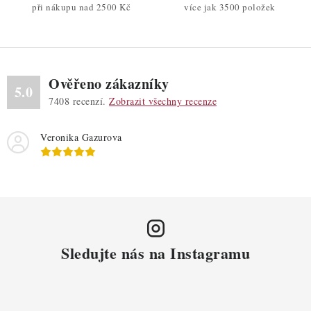
v
při nákupu nad 2500 Kč
více jak 3500 položek
k
y
v
ý
Ověřeno zákazníky
p
5.0
7408
recenzí.
Zobrazit všechny recenze
i
s
Veronika Gazurova
u
Sledujte nás na Instagramu