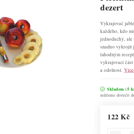
dezert
Vykrajovač jable
každého, kdo mil
jednoduchý, ale
snadno vykrojit 
lahodným recept
vykrajovací část
a odolnost.
Více
Skladem
(5 k
122 Kč
Měrná cena: