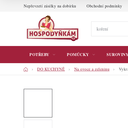
Přejít
Nepřevzetí zásilky na dobírku
Obchodní podmínky
na
obsah
POTŘEBY
POMŮCKY
SUROVIN
Domů
DO KUCHYNĚ
Na ovoce a zeleninu
Vykra