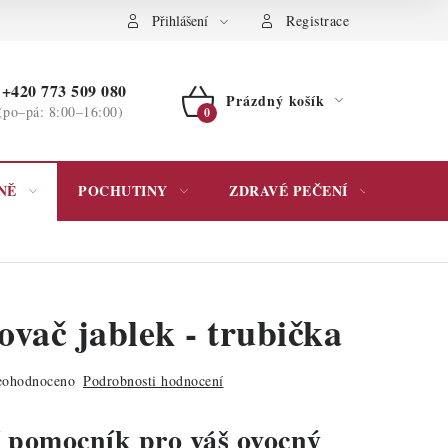
ochrany osobních údajů
Přihlášení
Registrace
+420 773 509 080
Prázdný košík
(po–pá: 8:00–16:00)
NÁKUPNÍ
KOŠÍK
NĚ
POCHUTINY
ZDRAVÉ PEČENÍ
DÁR
ovač jablek - trubička
ohodnoceno
Podrobnosti hodnocení
í pomocník pro váš ovocný