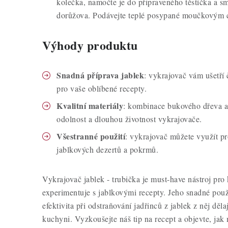
kolečka, namočte je do připraveného těstíčka a sm
dorůžova. Podávejte teplé posypané moučkovým 
Výhody produktu
Snadná příprava jablek
: vykrajovač vám ušetří 
pro vaše oblíbené recepty.
Kvalitní materiály
: kombinace bukového dřeva a 
odolnost a dlouhou životnost vykrajovače.
Všestranné použití
: vykrajovač můžete využít pr
jablkových dezertů a pokrmů.
Vykrajovač jablek - trubička je must-have nástroj pro
experimentuje s jablkovými recepty. Jeho snadné použit
efektivita při odstraňování jadřinců z jablek z něj dě
kuchyni. Vyzkoušejte náš tip na recept a objevte, jak