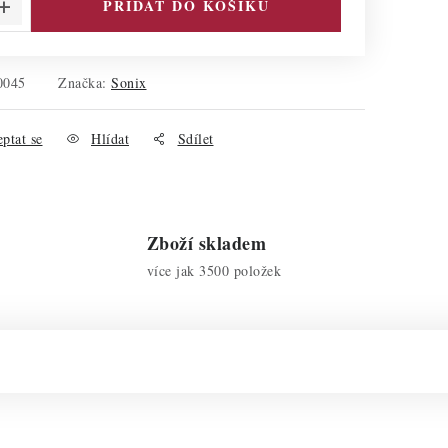
PŘIDAT DO KOŠÍKU
0045
Značka:
Sonix
ptat se
Hlídat
Sdílet
Zboží skladem
více jak 3500 položek