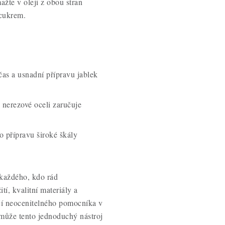
ažte v oleji z obou stran
cukrem.
čas a usnadní přípravu jablek
nerezové oceli zaručuje
o přípravu široké škály
 každého, kdo rád
í, kvalitní materiály a
lají neocenitelného pomocníka v
 může tento jednoduchý nástroj