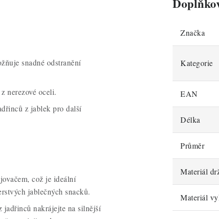
Doplňko
Značka
ožňuje snadné odstranění
Kategorie
z nerezové oceli.
EAN
adřinců z jablek pro další
Délka
Průměr
Materiál dr
ajovačem, což je ideální
erstvých jablečných snacků.
Materiál vy
 jadřinců nakrájejte na silnější