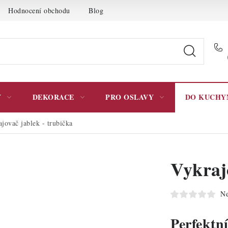
Hodnocení obchodu
Blog
Moje objednávka
Podmínky 
Y
DEKORACE
PRO OSLAVY
DO KUCHY
jovač jablek - trubička
Vykraj
Ne
Perfektn