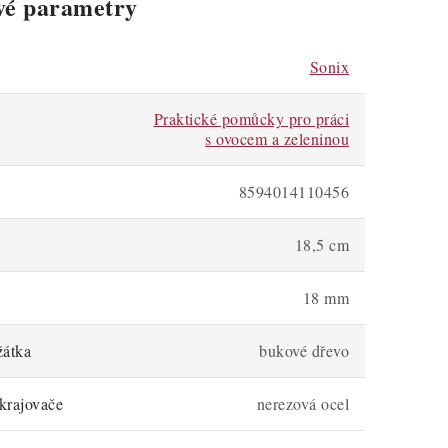
vé parametry
Sonix
Praktické pomůcky pro práci
s ovocem a zeleninou
8594014110456
18,5 cm
18 mm
žátka
bukové dřevo
krajovače
nerezová ocel