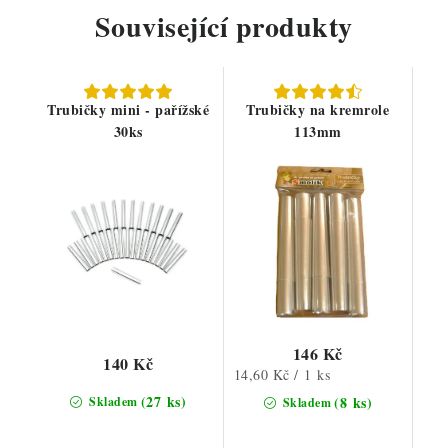
Související produkty
Trubičky mini - pařížské
Trubičky na kremrole
30ks
113mm
146 Kč
140 Kč
Měrná
14,60 Kč / 1 ks
cena:
(27 ks)
(8 ks)
Skladem
Skladem