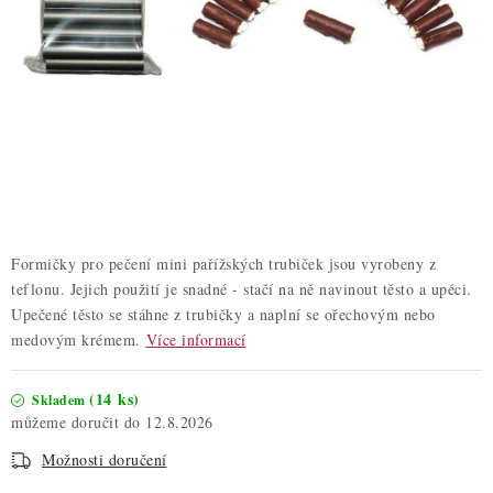
ZDRAVÉ PEČENÍ
DÁRKOVÉ POUKAZY
TÉMATICKÉ PRODUKTY
PROFI BALENÍ
NOVÉ ZBOŽÍ
Formičky pro pečení mini pařížských trubiček jsou vyrobeny z
ZNAČKY
teflonu. Jejich použití je snadné - stačí na ně navinout těsto a upéci.
Upečené těsto se stáhne z trubičky a naplní se ořechovým nebo
medovým krémem.
Více informací
Nepřevzetí zásilky na dobírku
Obchodní podmínky
Hodnocení obchodu
Blog
Moje objednávka
(14 ks)
Skladem
Podmínky ochrany osobních údajů
12.8.2026
Možnosti doručení