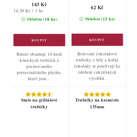
143 Kč
62 Kč
Měrná
14,30 Kč / 1 ks
cena:
(13 ks)
(18 ks)
Skladem
Skladem
Rolované čokoládové
Balení obsahuje 10 kusů
trubičky z bílé a hořké
kónických trubiček z
čokolády se používají ke
pocínovaného
zdobení cukrářských
potravinářského plechu,
výrobků.
které jsou...
Směs na griliášové
Trubičky na kremrole
trubičky
135mm