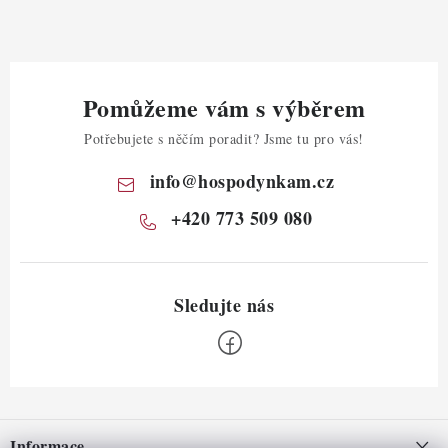
Pomůžeme vám s výběrem
Potřebujete s něčím poradit? Jsme tu pro vás!
info
@
hospodynkam.cz
+420 773 509 080
Z
á
Informace