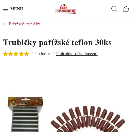
Přejít
Hleda
na
obsah
Pařížské trubičky
POTŘEBY
Trubičky pařížské teflon 30ks
POMŮCKY
1 hodnocení
Podrobnosti hodnocení
SUROVINY
DEKORACE
PRO OSLAVY
DO KUCHYNĚ
POCHUTINY