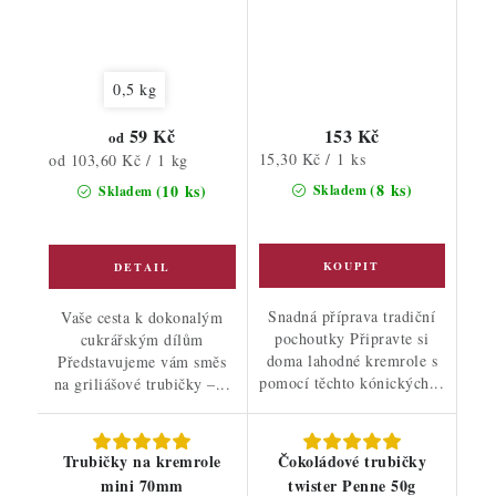
0,5 kg
59 Kč
153 Kč
od
Měrná
Měrná
15,30 Kč / 1 ks
od 103,60 Kč / 1 kg
cena:
cena:
(8 ks)
(10 ks)
Skladem
Skladem
Snadná příprava tradiční
Vaše cesta k dokonalým
pochoutky Připravte si
cukrářským dílům
doma lahodné kremrole s
Představujeme vám směs
pomocí těchto kónických...
na griliášové trubičky –...
Trubičky na kremrole
Čokoládové trubičky
mini 70mm
twister Penne 50g