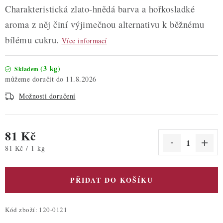
Charakteristická zlato-hnědá barva a hořkosladké
aroma z něj činí výjimečnou alternativu k běžnému
bílému cukru.
Více informací
(3 kg)
Skladem
11.8.2026
Možnosti doručení
81 Kč
Měrná cena:
81 Kč / 1 kg
PŘIDAT DO KOŠÍKU
Kód zboží:
120-0121