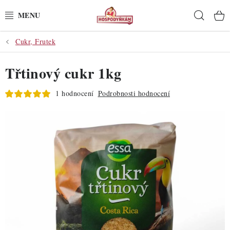
Přejít
Hleda
na
obsah
Cukr, Frutek
POTŘEBY
Třtinový cukr 1kg
POMŮCKY
1 hodnocení
Podrobnosti hodnocení
SUROVINY
DEKORACE
PRO OSLAVY
DO KUCHYNĚ
POCHUTINY