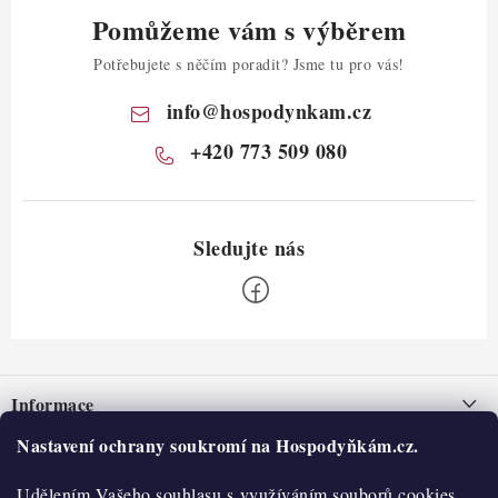
Pomůžeme vám s výběrem
Potřebujete s něčím poradit? Jsme tu pro vás!
info
@
hospodynkam.cz
+420 773 509 080
Z
á
Informace
p
a
Nastavení ochrany soukromí na Hospodyňkám.cz.
Nepřevzetí zásilky na dobírku
O nás
t
Obchodní podmínky
Udělením Vašeho souhlasu s využíváním souborů cookies