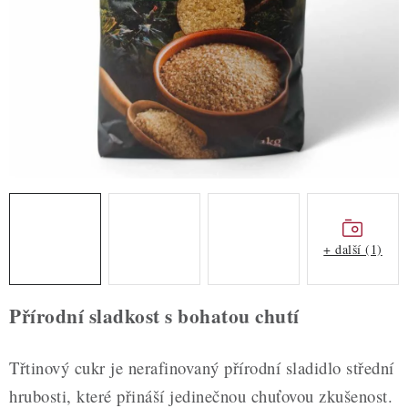
ZDRAVÉ PEČENÍ
DÁRKOVÉ POUKAZY
TÉMATICKÉ PRODUKTY
PROFI BALENÍ
NOVÉ ZBOŽÍ
ZNAČKY
+ další (1)
Nepřevzetí zásilky na dobírku
Obchodní podmínky
Přírodní sladkost s bohatou chutí
Hodnocení obchodu
Blog
Moje objednávka
Podmínky ochrany osobních údajů
Třtinový cukr je nerafinovaný přírodní sladidlo střední
hrubosti, které přináší jedinečnou chuťovou zkušenost.