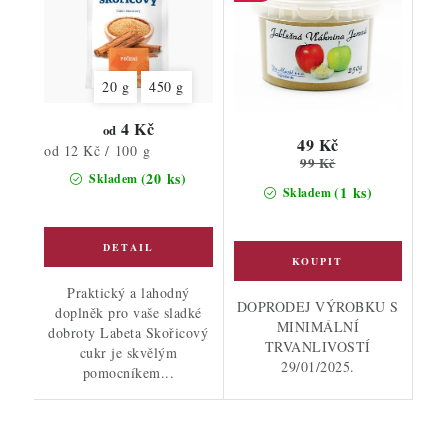
20 g
450 g
4 Kč
od
49 Kč
Měrná
od 12 Kč / 100 g
99 Kč
cena:
(20 ks)
Skladem
(1 ks)
Skladem
Praktický a lahodný
DOPRODEJ VÝROBKU S
doplněk pro vaše sladké
MINIMÁLNÍ
dobroty Labeta Skořicový
TRVANLIVOSTÍ
cukr je skvělým
29/01/2025.
pomocníkem...