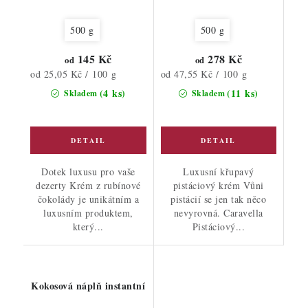
500 g
500 g
145 Kč
278 Kč
od
od
Měrná
Měrná
od 25,05 Kč / 100 g
od 47,55 Kč / 100 g
cena:
cena:
(4 ks)
(11 ks)
Skladem
Skladem
Dotek luxusu pro vaše
Luxusní křupavý
dezerty Krém z rubínové
pistáciový krém Vůni
čokolády je unikátním a
pistácií se jen tak něco
luxusním produktem,
nevyrovná. Caravella
který...
Pistáciový...
Kokosová náplň instantní