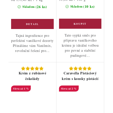
cena:
cena:
(10 ks)
(26 ks)
Skladem
Skladem
Tato sypká směs pro
Tajná ingredience pro
přípravu vanilkového
perfektní vanilkové dezerty
krému je ideální volbou
Přinášíme vám Vanilmix,
pro pevné a stabilní
revoluční řešení pro...
pudingové...
Krém z rubínové
Caravella Pistáciový
čokolády
krém s kousky pistácií
až 1 %
až 2 %