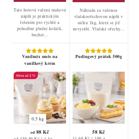
Tato hotová vařená maková
Náhrada za vařenou
náplň je praktickým
vlašskoořechovou náplň v
řešením pro rychlé a
sáčku 1kg, která se již
pohodlné plnění koláčů,
nevyrábí. Vlašské ořechy...
buchet...
Vanilmix směs na
Pudingový prášek 500g
vanilkový krém
až 2 %
0,5 kg
88 Kč
58 Kč
od
Měrná
Měrná
11,60 Kč / 100 g
od 139,49 Kč / 1 kg