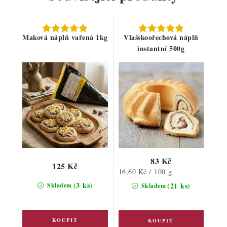
Maková náplň vařená 1kg
Vlašskoořechová náplň
instantní 500g
83 Kč
125 Kč
Měrná
16,60 Kč / 100 g
cena:
(3 ks)
(21 ks)
Skladem
Skladem