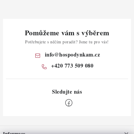
Pomůžeme vám s výběrem
Potřebujete s něčím poradit? Jsme tu pro vás!
info
@
hospodynkam.cz
+420 773 509 080
Z
á
Informace