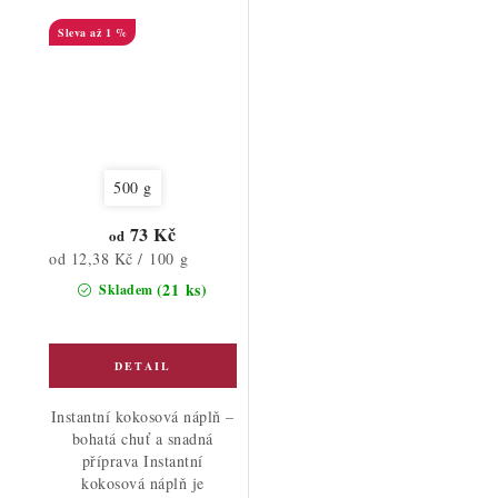
až 1 %
500 g
73 Kč
od
Měrná
od 12,38 Kč / 100 g
cena:
(21 ks)
Skladem
Instantní kokosová náplň –
bohatá chuť a snadná
příprava Instantní
kokosová náplň je