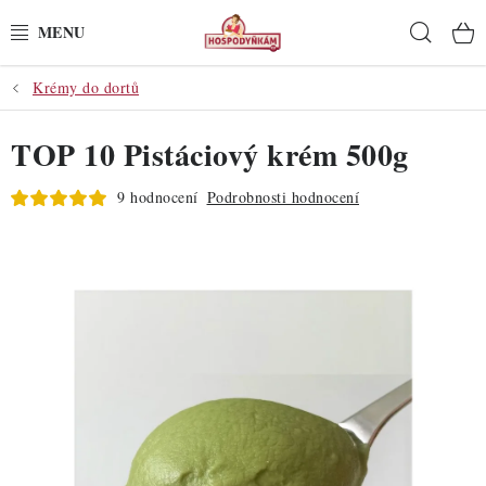
Přejít
Hleda
na
obsah
Krémy do dortů
POTŘEBY
TOP 10 Pistáciový krém 500g
POMŮCKY
9 hodnocení
Podrobnosti hodnocení
SUROVINY
DEKORACE
PRO OSLAVY
DO KUCHYNĚ
POCHUTINY